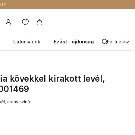
et?
Újdonságok
Ezüst - újdonság
Férfi éksze
ia kövekkel kirakott levél,
9001469
vél, arany színű.