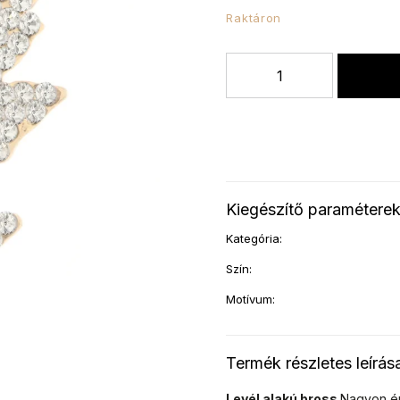
Raktáron
Kiegészítő paramétere
Kategória
:
Szín
:
Motívum
:
Termék részletes leírás
Levél alakú bross
Nagyon ér