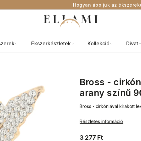
Hogyan ápoljuk az ékszerek
szerek
Ékszerkészletek
Kollekció
Divat
Bross - cirkón
arany színű 
Bross - cirkóniával kirakott le
Részletes információ
3 277 Ft