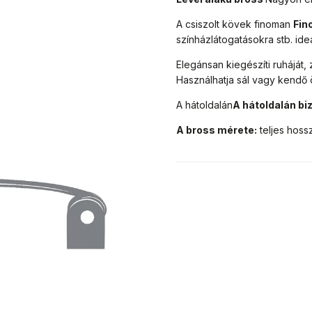
A csiszolt kövek finoman
Fin
színházlátogatásokra stb. ideá
Elegánsan kiegészíti ruháját, 
Használhatja sál vagy kendő
A hátoldalán
A hátoldalán
bi
A bross mérete:
teljes hoss