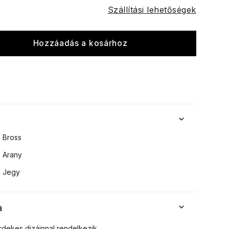
Szállítási lehetőségek
Hozzáadás a kosárhoz
k
Bross
Arany
Jegy
a
dekes dizájnnal rendelkezik.