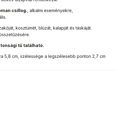
oman csillog.
, alkalmi eseményekre,
lis.
zakóját, kosztümét, blúzát, kalapját és táskáját.
 összetűzésére.
ztonsági tű található.
za 5,8 cm, szélessége a legszélesebb ponton 2,7 cm