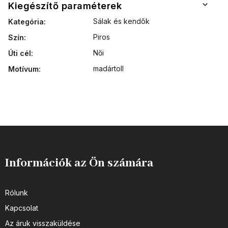
Kiegészítő paraméterek
Sálak és kendõk
Kategória
:
Piros
Szín
:
Női
Úti cél
:
madártoll
Motívum
:
Információk az Ön számára
Rólunk
Kapcsolat
Az áruk visszaküldése