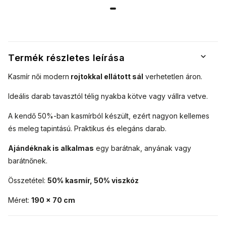
többféleképpen
többféleképpen
7200567-4
színben
is a nyakad
is a nyakad
7200567-6
köré köthető. A
köré köthető. A
fantáziádnak
fantáziádnak
nincsenek
nincsenek
határai.
határai.
Termék részletes leírása
Kasmír női modern
rojtokkal ellátott sál
verhetetlen áron.
Ideális darab tavasztól télig nyakba kötve vagy vállra vetve.
A kendő 50%-ban kasmírból készült, ezért nagyon kellemes
és meleg tapintású. Praktikus és elegáns darab.
Ajándéknak is alkalmas
egy barátnak, anyának vagy
barátnőnek.
Összetétel:
50% kasmír, 50% viszkóz
Méret:
190 x 70 cm