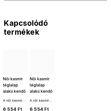
Kapcsolódó
termékek
Női kasmír
Női kasmír
téglalap
téglalap
alakú kendő
alakú kendő
2108-43
2108-43
A női kasmír
A női kasmír
tollacskák,
tollmintával,
sál téglalap
sál téglalap
6 554 Ft
6 554 Ft
türkiz színű
sötétkék
alakú, és
alakú, és