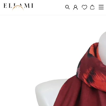
Divat
Sálak és kendõk
/