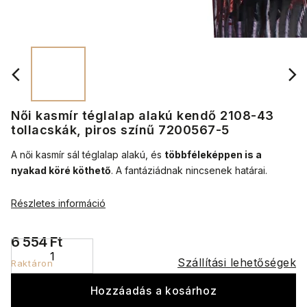
Női kasmír téglalap alakú kendő 2108-43
tollacskák, piros színű 7200567-5
A női kasmír sál téglalap alakú, és
többféleképpen is a
nyakad köré köthető
.
A fantáziádnak nincsenek határai.
Részletes információ
6 554 Ft
Szállítási lehetőségek
Raktáron
Hozzáadás a kosárhoz