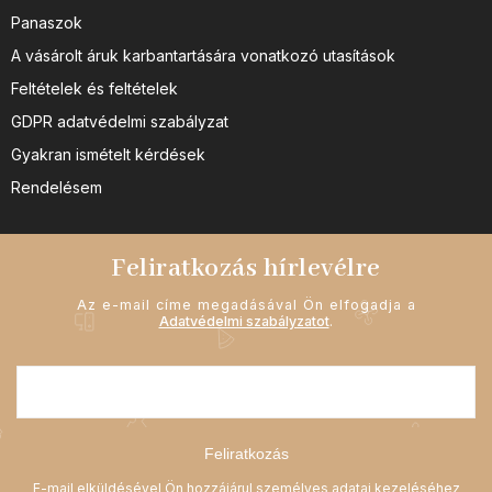
Panaszok
A vásárolt áruk karbantartására vonatkozó utasítások
Feltételek és feltételek
GDPR adatvédelmi szabályzat
Gyakran ismételt kérdések
Rendelésem
Feliratkozás hírlevélre
Az e-mail címe megadásával Ön elfogadja a
Adatvédelmi szabályzatot
.
Feliratkozás