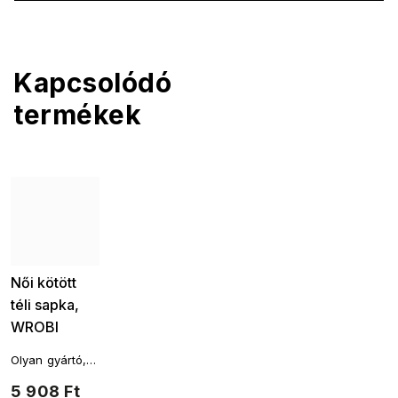
Kapcsolódó
termékek
Női kötött
téli sapka,
WROBI
fényes
Olyan gyártó,
szállal -
amelynek
5 908 Ft
barna
termékeit