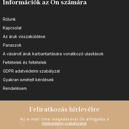
Információk az Ön számára
Rólunk
Kapcsolat
Az áruk visszaküldése
Panaszok
A vásárolt áruk karbantartására vonatkozó utasítások
Feltételek és feltételek
GDPR adatvédelmi szabályzat
Gyakran ismételt kérdések
Rendelésem
Feliratkozás hírlevélre
Az e-mail címe megadásával Ön elfogadja a
Adatvédelmi szabályzatot
.