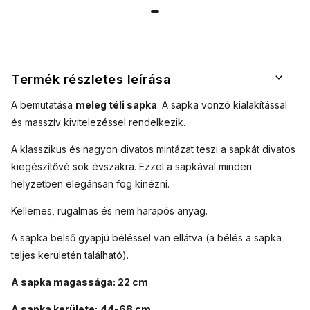
eredeti stílus
7100390-1
és magas
minőségű
kivitelezés
jellemzi.
Termék részletes leírása
A bemutatása
meleg téli sapka
. A sapka vonzó kialakítással
és masszív kivitelezéssel rendelkezik.
A klasszikus és nagyon divatos mintázat teszi a sapkát divatos
kiegészítővé sok évszakra.
Ezzel a sapkával minden
helyzetben elegánsan fog kinézni.
Kellemes, rugalmas és nem harapós anyag.
A sapka belső gyapjú béléssel van ellátva (a bélés a sapka
teljes kerületén található).
A sapka magassága: 22 cm
A sapka kerülete:
44-68 cm