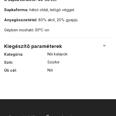
Sapkaforma:
hátsó oldal, lelógó véggel.
Anyagösszetétel:
80% akril, 20% gyapjú.
Gépben mosható 30°C-on
Kiegészítő paraméterek
Női kalapok
Kategória
:
Szürke
Szín
:
Női
Úti cél
: