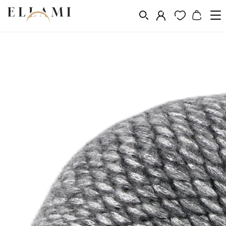
Divat
Fejfedő
Női kalapok
/
/