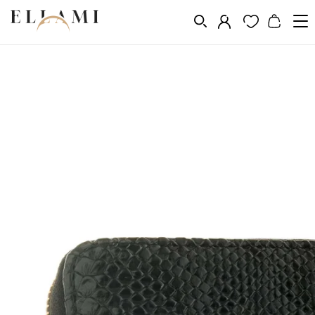
Divat
Pénztárcák
/