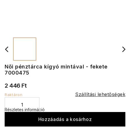
Női pénztárca kígyó mintával - fekete
7000475
2 446 Ft
Szállítási lehetőségek
Raktáron
Részletes információ
Hozzáadás a kosárhoz