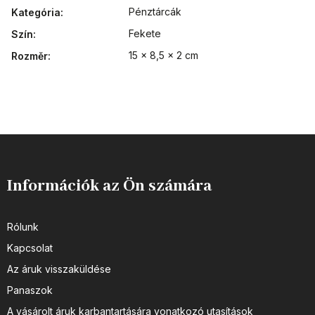
Pénztárcák
Kategória
:
Fekete
Szín
:
15 x 8,5 x 2 cm
Rozměr
:
Információk az Ön számára
Rólunk
Kapcsolat
Az áruk visszaküldése
Panaszok
A vásárolt áruk karbantartására vonatkozó utasítások