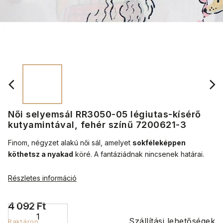
Női selyemsál RR3050-05 légiutas-kísérő
kutyamintával, fehér színű 7200621-3
Finom, négyzet alakú női sál, amelyet
sokféleképpen
köthetsz a nyakad
köré.
A fantáziádnak nincsenek határai.
Részletes információ
4 092 Ft
Szállítási lehetőségek
Raktáron