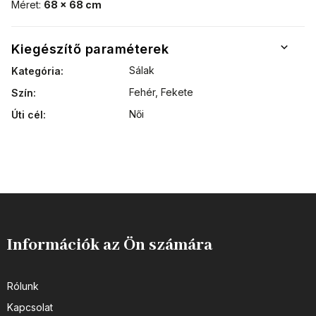
Méret:
68 x 68 cm
Kiegészítő paraméterek
Sálak
Kategória
:
Fehér, Fekete
Szín
:
Női
Úti cél
:
Információk az Ön számára
Rólunk
Kapcsolat