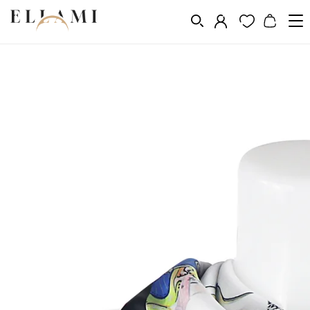
Divat
Sálak és kendõk
Sálak
/
/