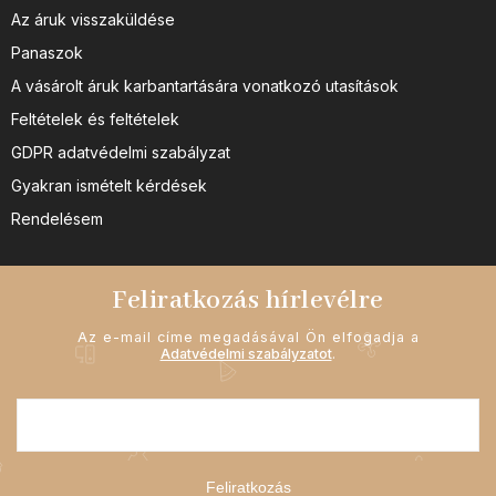
Az áruk visszaküldése
Panaszok
A vásárolt áruk karbantartására vonatkozó utasítások
Feltételek és feltételek
GDPR adatvédelmi szabályzat
Gyakran ismételt kérdések
Rendelésem
Feliratkozás hírlevélre
Az e-mail címe megadásával Ön elfogadja a
Adatvédelmi szabályzatot
.
Feliratkozás