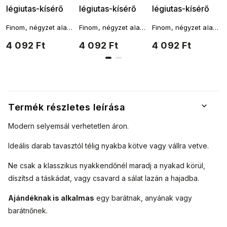
légiutas-kísérő
légiutas-kísérő
légiutas-kísérő
kutyás mintával,
kutyamintával, lila
kutyás mintával,
Finom, négyzet alakú
Finom, négyzet alakú
Finom, négyzet alakú
fekete színű
színű 7200621-4
neon rózsaszín
női sál, amelyet
női sál, amelyet
női sál, amelyet
4 092 Ft
4 092 Ft
4 092 Ft
7200621-2
színben
sokféleképpen
sokféleképpen
sokféleképpen
köthetsz a nyakad
köthetsz a nyakad
köthetsz a nyakad
7200621-6
köré. A fantáziádnak
köré. A fantáziádnak
köré. A fantáziádnak
nincsenek határai.
nincsenek határai.
nincsenek határai.
Termék részletes leírása
Modern selyemsál verhetetlen áron.
Ideális darab tavasztól télig nyakba kötve vagy vállra vetve.
Ne csak a klasszikus nyakkendőnél maradj a nyakad körül,
díszítsd a táskádat, vagy csavard a sálat lazán a hajadba.
Ajándéknak is alkalmas
egy barátnak, anyának vagy
barátnőnek.