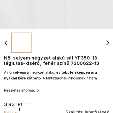
Női selyem négyzet alakú sál YF350-13
légiutas-kísérő, fehér színű 7200622-13
A női selyemsál négyzet alakú, és
többféleképpen is a
nyakad köré köthető
.
A fantáziádnak nincsenek határai.
Részletes információ
3 831 Ft
Szállítási lehetőségek
Raktáron