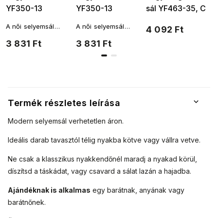
YF350-13
YF350-13
sál YF463-35, C
légiutas-kísérő,
légiutas-kísérő,
nyomattal, fehér
A női selyemsál
A női selyemsál
4 092 Ft
bézs színű
piros színű
szín 7200720-8
négyzet alakú, és
négyzet alakú, és
3 831 Ft
3 831 Ft
7200622-8
7200622-4
többféleképpen is a
többféleképpen is a
nyakad köré köthető.
nyakad köré köthető.
A fantáziádnak
A fantáziádnak
nincsenek határai.
nincsenek határai.
Termék részletes leírása
Modern selyemsál verhetetlen áron.
Ideális darab tavasztól télig nyakba kötve vagy vállra vetve.
Ne csak a klasszikus nyakkendőnél maradj a nyakad körül,
díszítsd a táskádat, vagy csavard a sálat lazán a hajadba.
Ajándéknak is alkalmas
egy barátnak, anyának vagy
barátnőnek.