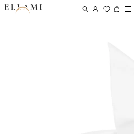
Divat
Sálak és kendõk
/