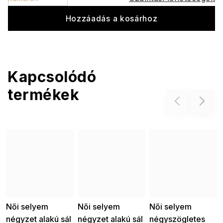
Hozzáadás a kosárhoz
Kapcsolódó
termékek
Previous
Next
Női selyem
Női selyem
Női selyem
négyzet alakú sál
négyzet alakú sál
négyszögletes