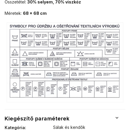
Összetétel:
30% selyem, 70% viszkóz
Méretek:
68 x 68
cm
Kiegészítő paraméterek
Sálak és kendõk
Kategória
: