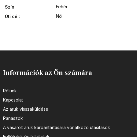
Fehér
Szín
:
Női
Úti cél
:
Információk az Ön számára
Rólunk
Kapcsolat
Az áruk visszaküldése
Panaszok
A vásárolt áruk karbantartására vonatkozó utasítások
Feltételek és feltételek