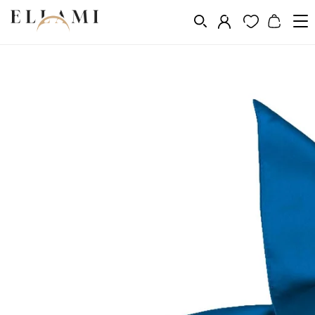
Divat
Sálak és kendõk
/