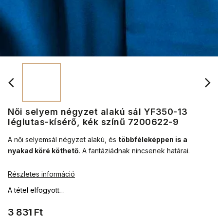
Női selyem négyzet alakú sál YF350-13
légiutas-kísérő, kék színű 7200622-9
A női selyemsál négyzet alakú, és
többféleképpen is a
nyakad köré köthető
.
A fantáziádnak nincsenek határai.
Részletes információ
A tétel elfogyott…
3 831 Ft