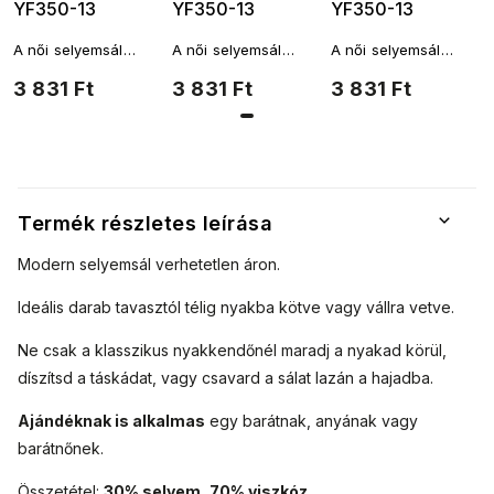
YF350-13
YF350-13
YF350-13
légiutas-kísérő,
légiutas-kísérő,
légiutas-kísérő,
A női selyemsál
A női selyemsál
A női selyemsál
bézs színű
piros színű
világos rózsaszín
négyzet alakú, és
négyzet alakú, és
négyzet alakú, és
3 831 Ft
3 831 Ft
3 831 Ft
7200622-8
7200622-4
színű 7200622-7
többféleképpen is a
többféleképpen is a
többféleképpen is a
nyakad köré köthető.
nyakad köré köthető.
nyakad köré köthető.
A fantáziádnak
A fantáziádnak
A fantáziádnak
nincsenek határai.
nincsenek határai.
nincsenek határai.
Termék részletes leírása
Modern selyemsál verhetetlen áron.
Ideális darab tavasztól télig nyakba kötve vagy vállra vetve.
Ne csak a klasszikus nyakkendőnél maradj a nyakad körül,
díszítsd a táskádat, vagy csavard a sálat lazán a hajadba.
Ajándéknak is alkalmas
egy barátnak, anyának vagy
barátnőnek.
Összetétel:
30% selyem, 70% viszkóz