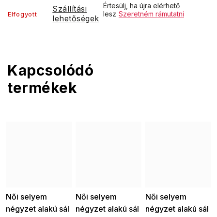
Értesülj, ha újra elérhető
Szállítási
lesz
Szeretném rámutatni
Elfogyott
lehetőségek
Kapcsolódó
termékek
Női selyem
Női selyem
Női selyem
négyzet alakú sál
négyzet alakú sál
négyzet alakú sál