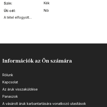
Kék
Szín
:
Női
Úti cél
:
A tétel elfogyott…
Információk az Ön számára
Rólunk
Kapcsolat
Az áruk visszaküldése
Panaszok
A vásárolt áruk karbantartására vonatkozó utasítások