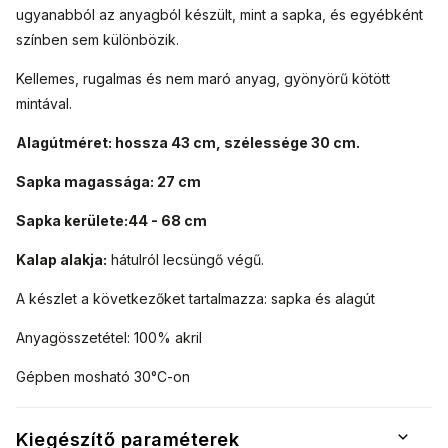
ugyanabból az anyagból készült, mint a sapka, és egyébként
színben sem különbözik.
Kellemes, rugalmas és nem maró anyag, gyönyörű kötött
mintával.
Alagútméret: hossza 43 cm, szélessége 30 cm.
Sapka magassága: 27 cm
Sapka kerülete:
44 - 68 cm
Kalap alakja:
hátulról
lecsüngő végű.
A készlet a következőket tartalmazza: sapka és alagút
Anyagösszetétel: 100% akril
Gépben mosható 30°C-on
Kiegészítő paraméterek