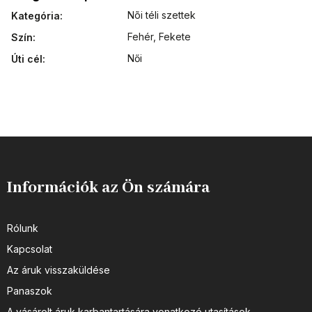
Nõi téli szettek
Kategória
:
Fehér, Fekete
Szín
:
Női
Úti cél
:
Információk az Ön számára
Rólunk
Kapcsolat
Az áruk visszaküldése
Panaszok
A vásárolt áruk karbantartására vonatkozó utasítások