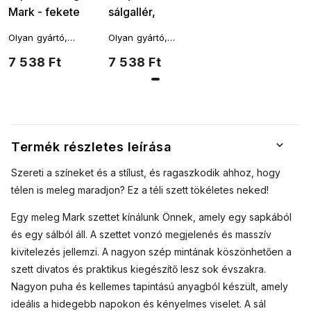
Mark - fekete
sálgallér,
7100341
kávébarna
Olyan gyártó,
Olyan gyártó,
színben
amelynek termékeit
amelynek termékeit
7 538 Ft
7 538 Ft
eredeti stílus és
eredeti stílus és
magas minőségű
magas minőségű
kivitelezés jellemzi.
kivitelezés jellemzi.
Termék részletes leírása
Szereti a színeket és a stílust, és ragaszkodik ahhoz, hogy
télen is meleg maradjon? Ez a téli szett tökéletes neked!
Egy meleg Mark szettet kínálunk Önnek, amely egy sapkából
és egy sálból áll. A szettet vonzó megjelenés és masszív
kivitelezés jellemzi. A nagyon szép mintának köszönhetően a
szett divatos és praktikus kiegészítő lesz sok évszakra.
Nagyon puha és kellemes tapintású anyagból készült, amely
ideális a hidegebb napokon és kényelmes viselet. A sál