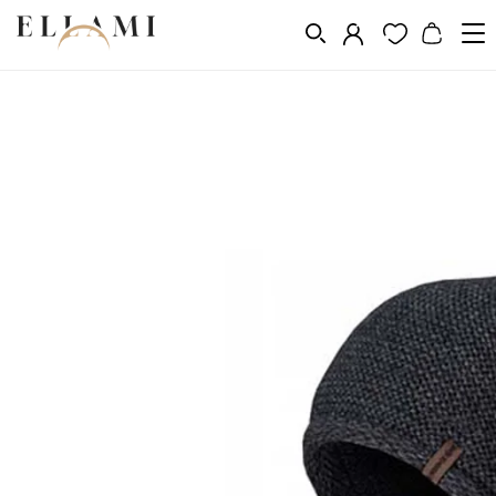
Divat
Fejfedő
Nõi téli szettek
/
/