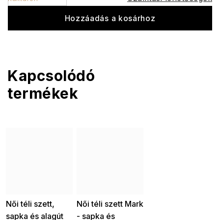
Hozzáadás a kosárhoz
Kapcsolódó
termékek
Női téli szett,
Női téli szett Mark
sapka és alagút
- sapka és