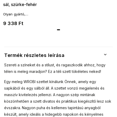
sál, szürke-fehér
színben
Olyan gyártó,
amelynek termékeit
9 338 Ft
eredeti stílus és
magas minőségű
kivitelezés jellemzi.
Termék részletes leírása
Szereti a színeket és a stílust, és ragaszkodik ahhoz, hogy
télen is meleg maradjon? Ez a téli szett tökéletes neked!
Egy meleg WROBI szettet kínálunk Önnek, amely egy
sapkából és egy sálból áll. A szettet vonzó megjelenés és
masszív kivitelezés jellemzi. A nagyon szép mintának
köszönhetően a szett divatos és praktikus kiegészítő lesz sok
évszakra. Nagyon puha és kellemes tapintású anyagból
készült, amely ideális a hidegebb napokon és kényelmes