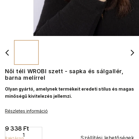
Női téli WROBI szett - sapka és sálgallér,
barna melírrel
Olyan gyártó, amelynek termékeit eredeti stílus és magas
minőségű kivitelezés jellemzi.
Részletes információ
9 338 Ft
Szállítási lehetőségek
Raktáron