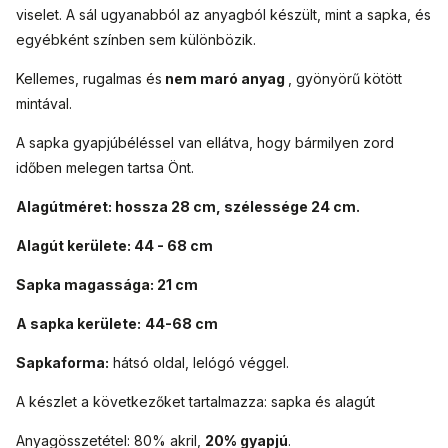
viselet. A sál ugyanabból az anyagból készült, mint a sapka, és
egyébként színben sem különbözik.
Kellemes, rugalmas és
nem maró anyag
, gyönyörű kötött
mintával.
A sapka gyapjúbéléssel van ellátva, hogy bármilyen zord
időben melegen tartsa Önt.
Alagútméret: hossza 28 cm, szélessége 24 cm.
Alagút kerülete: 44 - 68 cm
Sapka magassága: 21 cm
A sapka kerülete:
44-68 cm
Sapkaforma:
hátsó oldal, lelógó véggel.
A készlet a következőket tartalmazza: sapka és alagút
Anyagösszetétel: 80% akril,
20% gyapjú
.