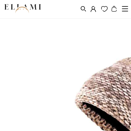
Divat
Fejfedő
Nõi téli szettek
/
/