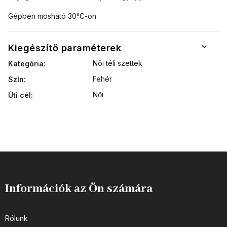
Gépben mosható 30°C-on
Kiegészítő paraméterek
Nõi téli szettek
Kategória
:
Fehér
Szín
:
Női
Úti cél
:
Információk az Ön számára
Rólunk