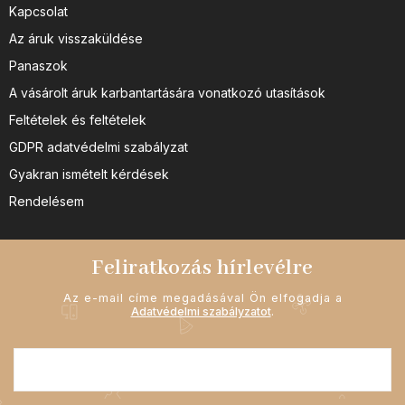
Kapcsolat
Az áruk visszaküldése
Panaszok
A vásárolt áruk karbantartására vonatkozó utasítások
Feltételek és feltételek
GDPR adatvédelmi szabályzat
Gyakran ismételt kérdések
Rendelésem
Feliratkozás hírlevélre
Az e-mail címe megadásával Ön elfogadja a
Adatvédelmi szabályzatot
.