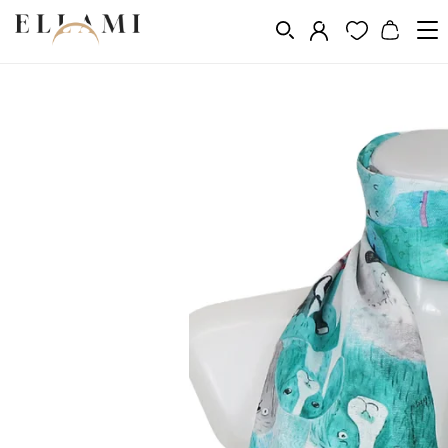
Divat
Sálak és kendõk
/