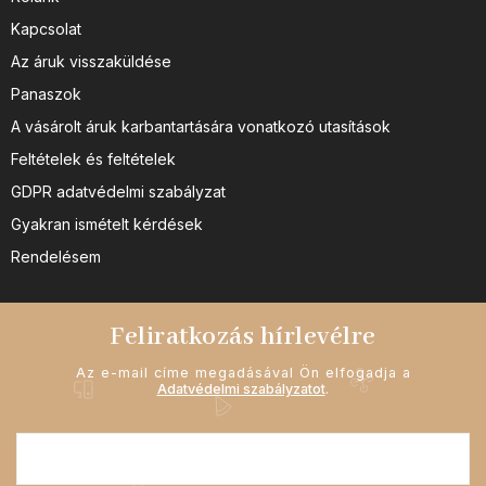
Kapcsolat
Az áruk visszaküldése
Panaszok
A vásárolt áruk karbantartására vonatkozó utasítások
Feltételek és feltételek
GDPR adatvédelmi szabályzat
Gyakran ismételt kérdések
Rendelésem
Feliratkozás hírlevélre
Az e-mail címe megadásával Ön elfogadja a
Adatvédelmi szabályzatot
.