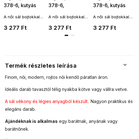
378-6, kutyás
378-6,
378-6, kutyás
mintával - kék
kutyamintával -
mintával -
A női sál bojtokkal
A női sál bojtokkal
A női sál bojtokkal
színű 7200609
barna színű
rózsaszín-zöld
téglalap alakú, és
téglalap alakú, és
téglalap alakú, és
3 277 Ft
3 277 Ft
3 277 Ft
7200609-4
színben
többféleképpen
többféleképpen
többféleképpen
köthető a nyakad
köthető a nyakad
köthető a nyakad
7200609-5
köré. A fantáziádnak
köré. A fantáziádnak
köré. A fantáziádnak
nincsenek határai.
nincsenek határai.
nincsenek határai.
Termék részletes leírása
Finom, női, modern, rojtos női kendő páratlan áron.
Ideális darab tavasztól télig nyakba kötve vagy vállra vetve.
A sál vékony és légies anyagból készült.
. Nagyon praktikus és
elegáns darab.
Ajándéknak is alkalmas
egy barátnak, anyának vagy
barátnőnek.