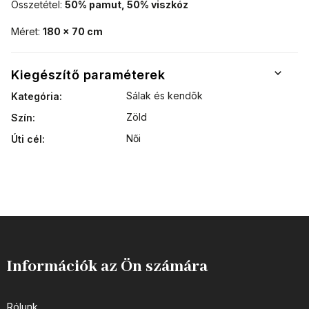
Összetétel:
50% pamut, 50% viszkóz
Méret:
180 x 70 cm
Kiegészítő paraméterek
Sálak és kendõk
Kategória
:
Zöld
Szín
:
Női
Úti cél
:
Információk az Ön számára
Rólunk