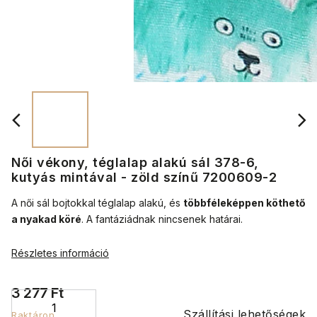
Női vékony, téglalap alakú sál 378-6,
kutyás mintával - zöld színű 7200609-2
A női sál bojtokkal téglalap alakú, és
többféleképpen köthető
a nyakad köré
.
A fantáziádnak nincsenek határai.
Részletes információ
3 277 Ft
Szállítási lehetőségek
Raktáron