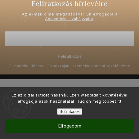
Feliratkozás hírlevélre
Az e-mail címe megadásával Ön elfogadja a
Adatvédelmi szabályzatot
.
Feliratkozás
Ez az oldal sütiket használ. Ezen weboldalt követésével
elfogadja azok használatát. Tudjon meg többet
itt
Copyright 2026
Ellami.hu
. Minden jog fenntartva.
Beállítások
Ő készítette és kódolta a grafikai tervezést
Shoptak.cz
Elfogadom
Shoptet készítette