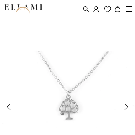
Ékszerek
Nyakláncok
/