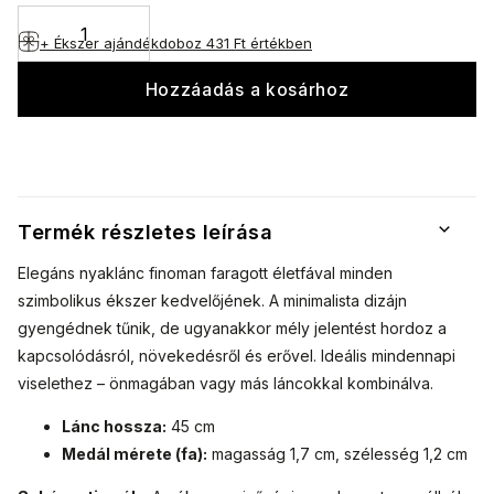
+ Ékszer ajándékdoboz
431 Ft értékben
Hozzáadás a kosárhoz
Termék részletes leírása
Elegáns nyaklánc finoman faragott életfával minden
szimbolikus ékszer kedvelőjének. A minimalista dizájn
gyengédnek tűnik, de ugyanakkor mély jelentést hordoz a
kapcsolódásról, növekedésről és erővel. Ideális mindennapi
viselethez – önmagában vagy más láncokkal kombinálva.
Lánc hossza:
45 cm
Medál mérete (fa):
magasság 1,7 cm, szélesség 1,2 cm