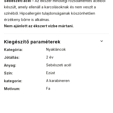
Sebészeti acél
– Az ékszer minőségi rozsdamentes acélból
készült, amely ellenáll a karcolásoknak és nem veszít a
színéből. Hipoallergén tulajdonságainak köszönhetően
érzékeny bőrre is alkalmas.
Nem ajánlott az ékszert vízbe mártani.
Kiegészítő paraméterek
Nyakláncok
Kategória
:
2 év
Jótállás
:
Sebészeti acél
Anyag
:
Ezüst
Szín
:
A karabineren
kategorie
:
Fa
Motívum
: