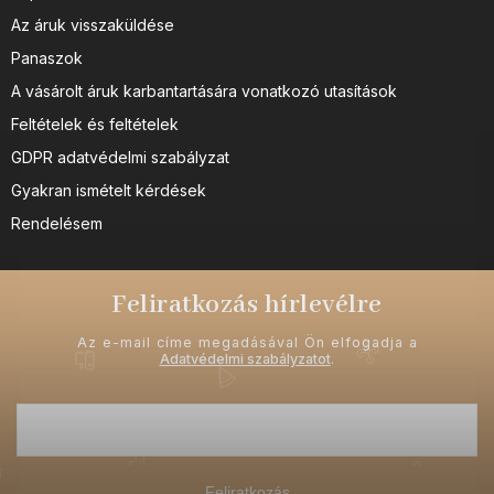
Az áruk visszaküldése
Panaszok
A vásárolt áruk karbantartására vonatkozó utasítások
Feltételek és feltételek
GDPR adatvédelmi szabályzat
Gyakran ismételt kérdések
Rendelésem
Feliratkozás hírlevélre
Az e-mail címe megadásával Ön elfogadja a
Adatvédelmi szabályzatot
.
Feliratkozás