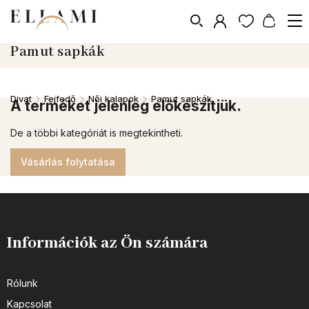
Pamut sapkák
Divat
Fejfedő
Női kalapok
Pamut sapkák
/
/
/
A terméket jelenleg előkészítjük.
De a többi kategóriát is megtekintheti.
Vásárlás folytatása
Információk az Ön számára
Rólunk
Kapcsolat