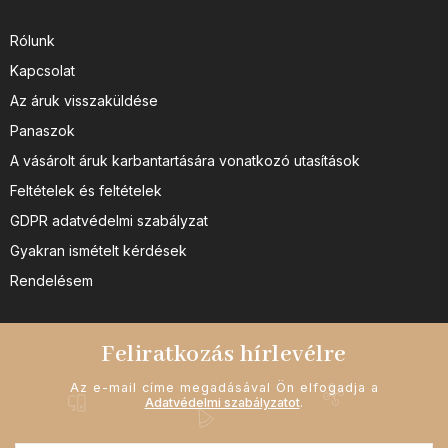
Rólunk
Kapcsolat
Az áruk visszaküldése
Panaszok
A vásárolt áruk karbantartására vonatkozó utasítások
Feltételek és feltételek
GDPR adatvédelmi szabályzat
Gyakran ismételt kérdések
Rendelésem
Feliratkozás hírlevélre
Az e-mail címe megadásával Ön elfogadja a
Adatvédelmi szabályzatot
.