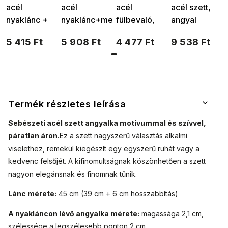
acél
acél
acél
acél szett,
nyaklánc +
nyaklánc+medál,
fülbevaló,
angyal
medál,
angyal
lógó angyal
szívecskével,
5 415 Ft
5 908 Ft
4 477 Ft
9 538 Ft
angyal
szívecskével
szívecskével
cirkónia
szívecskével
és
1002510
kövekkel,
3001384
cirkóniával
nyaklánc +
3001332
lógós
fülbevaló 211
Termék részletes leírása
Sebészeti acél szett angyalka motívummal és szívvel,
páratlan áron.
Ez a szett nagyszerű választás alkalmi
viselethez, remekül kiegészít egy egyszerű ruhát vagy a
kedvenc felsőjét. A kifinomultságnak köszönhetően a szett
nagyon elegánsnak és finomnak tűnik.
Lánc mérete:
45 cm (39 cm + 6 cm hosszabbítás)
A nyakláncon lévő angyalka mérete:
magassága 2,1 cm,
szélessége a legszélesebb ponton 2 cm.