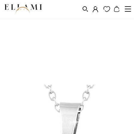
Ékszerek
Ékszerkészletek
Lánc és fülbevaló készlet
/
/