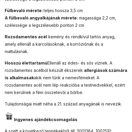
Fülbevaló mérete:
teljes hossza 3,5 cm
A fülbevaló angyalkájának mérete:
magassága 2,2 cm,
szélessége a legszélesebb ponton 2 cm
Rozsdamentes acél
kemény és rendkívül tartós anyag,
amely ellenáll a karcolásoknak, a korróziónak és a
mattulásnak.
Hosszú élettartamú
Ellenáll az édes- és sós víznek. A
rozsdamentes acélból készült ékszerek
allergiások számára
is alkalmasak
akik nem tűrik a nemesfémeket. A
rozsdamentes acél nem lép reakcióba a testnedvekkel, ezért
nem kerülnek a fém összetevői a bőrbe.
Tulajdonságai miatt néha a 21. század anyagának is nevezik.
Ingyenes ajándékcsomagolás
A szett a következő termékekből áll: 3001384, 1002510.