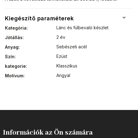
Kiegészítő paraméterek
Lánc és fülbevaló készlet
Kategória
:
2 év
Jótállás
:
Sebészeti acél
Anyag
:
Ezüst
Szín
:
Klasszikus
kategorie
:
Angyal
Motívum
:
Információk az Ön számára