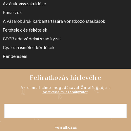
Az áruk visszaküldése
Panaszok
A vásárolt áruk karbantartására vonatkozó utasítások
Feltételek és feltételek
GDPR adatvédelmi szabályzat
Gyakran ismételt kérdések
Rendelésem
Feliratkozás hírlevélre
Az e-mail címe megadásával Ön elfogadja a
Adatvédelmi szabályzatot
.
Feliratkozás