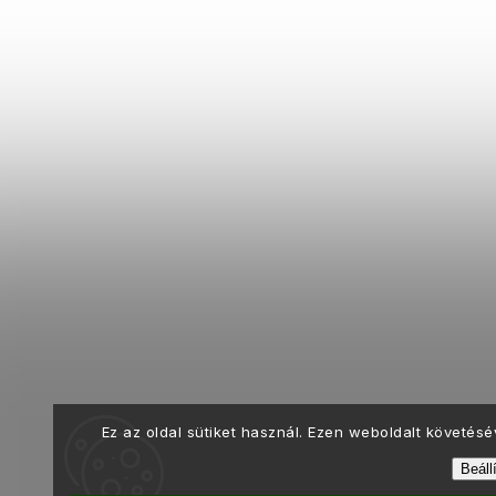
Ez az oldal sütiket használ. Ezen weboldalt követés
Beáll