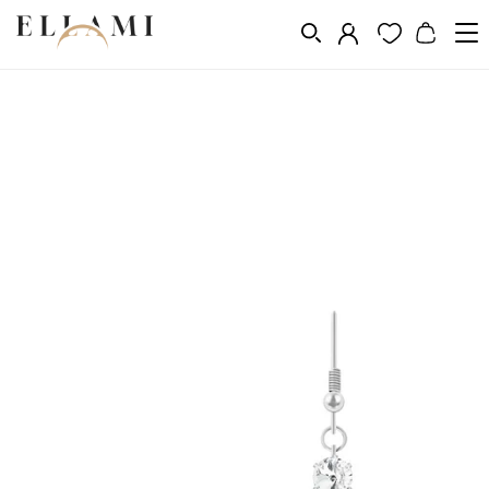
Ékszerek
Fülbevalók
Lógó fülbevalók
/
/