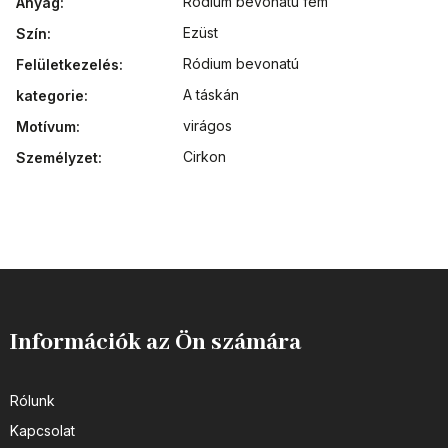
Ródium bevonatú fém
Anyag
:
Ezüst
Szín
:
Ródium bevonatú
Felületkezelés
:
A táskán
kategorie
:
virágos
Motívum
:
Cirkon
Személyzet
:
Információk az Ön számára
Rólunk
Kapcsolat