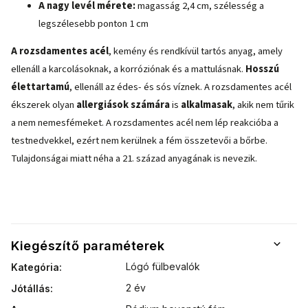
A nagy levél mérete:
magasság 2,4 cm, szélesség a
legszélesebb ponton 1 cm
A rozsdamentes acél
, kemény és rendkívül tartós anyag, amely
ellenáll a karcolásoknak, a korróziónak és a mattulásnak.
Hosszú
élettartamú
, ellenáll az édes- és sós víznek. A rozsdamentes acél
ékszerek olyan
allergiások számára
is
alkalmasak
, akik nem tűrik
a nem nemesfémeket. A rozsdamentes acél nem lép reakcióba a
testnedvekkel, ezért nem kerülnek a fém összetevői a bőrbe.
Tulajdonságai miatt néha a 21. század anyagának is nevezik.
Kiegészítő paraméterek
Lógó fülbevalók
Kategória
:
2 év
Jótállás
: