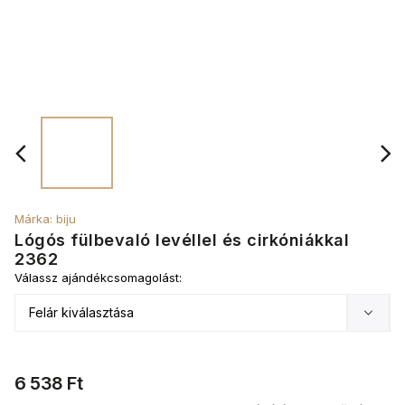
Márka:
biju
Lógós fülbevaló levéllel és cirkóniákkal
2362
Válassz ajándékcsomagolást:
6 538 Ft