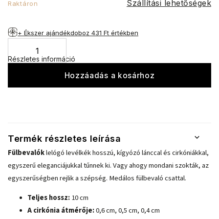
Szállítási lehetőségek
Raktáron
+ Ékszer ajándékdoboz
431 Ft értékben
Részletes információ
Hozzáadás a kosárhoz
Termék részletes leírása
Fülbevalók
lelógó levélkék hosszú, kígyózó lánccal és cirkóniákkal,
egyszerű eleganciájukkal tűnnek ki.
Vagy ahogy mondani szokták, az
egyszerűségben rejlik a szépség. Medálos fülbevaló csattal.
Teljes hossz:
10 cm
A cirkónia átmérője:
0,6 cm, 0,5 cm, 0,4 cm