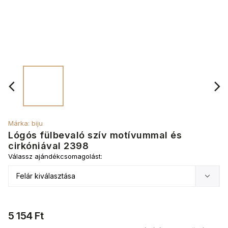
Márka:
biju
Lógós fülbevaló szív motívummal és
cirkóniával 2398
Válassz ajándékcsomagolást:
5 154 Ft