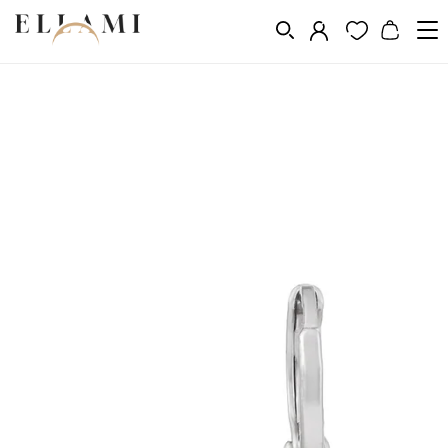
Ékszerek
Fülbevalók
Kör alakú
/
/