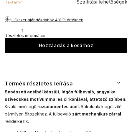
Szállítási lehetőségek
Raktáron
+ Ékszer ajándékdoboz
431 Ft értékben
Részletes információ
Hozzáadás a kosárhoz
Termék részletes leírása
Sebészeti acélból készült, lógós fülbevaló, angyalka
szívecskés motívummal és cirkóniával, áttetsző színben.
Kiváló minőségű
rozsdamentes acél.
Sokoldalú kiegészítő
bármilyen öltözékhez. A fülbevaló
zárt mechanikus zárral
rendelkezik.