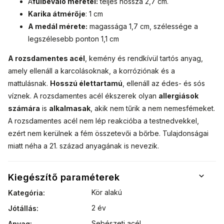
A
fülbevaló méretei:
teljes hossza 2,7 cm.
Karika átmérője
: 1 cm
A medál mérete:
magassága 1,7 cm, szélessége a
legszélesebb ponton 1,1 cm
A rozsdamentes acél
, kemény és rendkívül tartós anyag,
amely ellenáll a karcolásoknak, a korróziónak és a
mattulásnak.
Hosszú élettartamú
, ellenáll az édes- és sós
víznek. A rozsdamentes acél ékszerek olyan
allergiások
számára
is
alkalmasak
, akik nem tűrik a nem nemesfémeket.
A rozsdamentes acél nem lép reakcióba a testnedvekkel,
ezért nem kerülnek a fém összetevői a bőrbe. Tulajdonságai
miatt néha a 21. század anyagának is nevezik.
Kiegészítő paraméterek
Kör alakú
Kategória
:
2 év
Jótállás
:
Sebészeti acél
Anyag
: