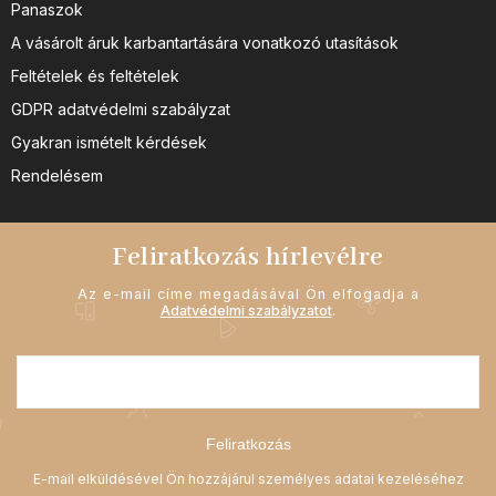
Panaszok
A vásárolt áruk karbantartására vonatkozó utasítások
Feltételek és feltételek
GDPR adatvédelmi szabályzat
Gyakran ismételt kérdések
Rendelésem
Feliratkozás hírlevélre
Az e-mail címe megadásával Ön elfogadja a
Adatvédelmi szabályzatot
.
Feliratkozás