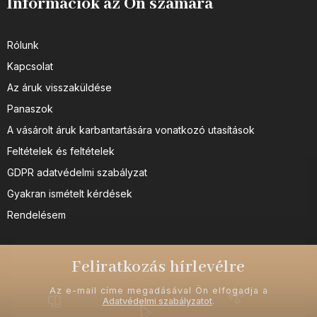
Információk az Ön számára
Rólunk
Kapcsolat
Az áruk visszaküldése
Panaszok
A vásárolt áruk karbantartására vonatkozó utasítások
Feltételek és feltételek
GDPR adatvédelmi szabályzat
Gyakran ismételt kérdések
Rendelésem
Feliratkozás hírlevélre
Az e-mail címe megadásával Ön elfogadja a
Adatvédelmi szabályzatot
.