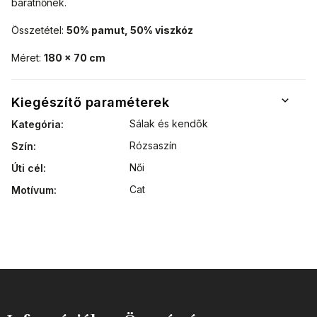
barátnőnek.
Összetétel:
50% pamut, 50% viszkóz
Méret:
180 x 70 cm
Kiegészítő paraméterek
Sálak és kendõk
Kategória
:
Rózsaszín
Szín
:
Női
Úti cél
:
Cat
Motívum
: