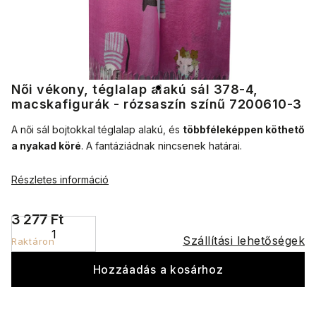
Női vékony, téglalap alakú sál 378-4,
macskafigurák - rózsaszín színű 7200610-3
A női sál bojtokkal téglalap alakú, és
többféleképpen köthető
a nyakad köré
.
A fantáziádnak nincsenek határai.
Részletes információ
3 277 Ft
Szállítási lehetőségek
Raktáron
Hozzáadás a kosárhoz