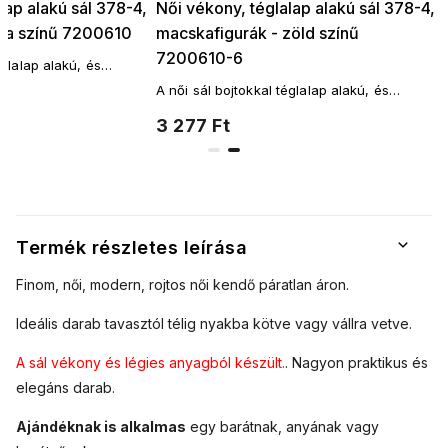
lap alakú sál 378-4,
Női vékony, téglalap alakú sál 378-4,
ila színű 7200610
macskafigurák - zöld színű
7200610-6
églalap alakú, és
ető a nyakad köré. A
A női sál bojtokkal téglalap alakú, és
nek határai.
többféleképpen köthető a nyakad köré. A
3 277 Ft
fantáziádnak nincsenek határai.
Termék részletes leírása
Finom, női, modern, rojtos női kendő páratlan áron.
Ideális darab tavasztól télig nyakba kötve vagy vállra vetve.
A sál vékony és légies anyagból készült.
. Nagyon praktikus és
elegáns darab.
Ajándéknak is alkalmas
egy barátnak, anyának vagy