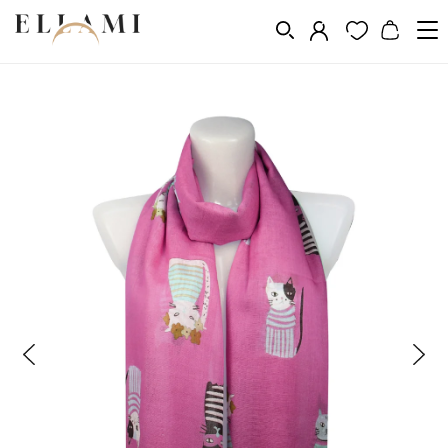
Divat
Sálak és kendõk
/