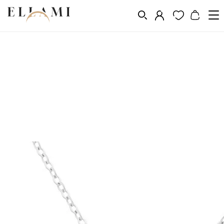
Ékszerek
Ékszerkészletek
Lánc és karkötő készlete
/
/