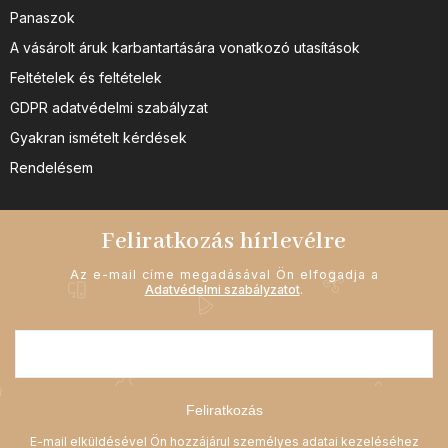
Panaszok
A vásárolt áruk karbantartására vonatkozó utasítások
Feltételek és feltételek
GDPR adatvédelmi szabályzat
Gyakran ismételt kérdések
Rendelésem
Feliratkozás hírlevélre
Az e-mail címe megadásával Ön elfogadja a
Adatvédelmi szabályzatot
.
Feliratkozás