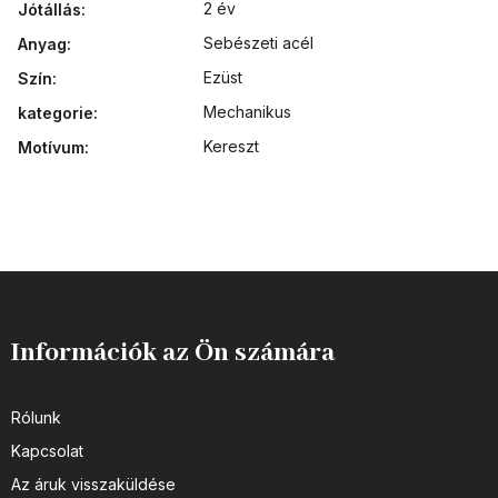
2 év
Jótállás
:
Sebészeti acél
Anyag
:
Ezüst
Szín
:
Mechanikus
kategorie
:
Kereszt
Motívum
:
Információk az Ön számára
Rólunk
Kapcsolat
Az áruk visszaküldése