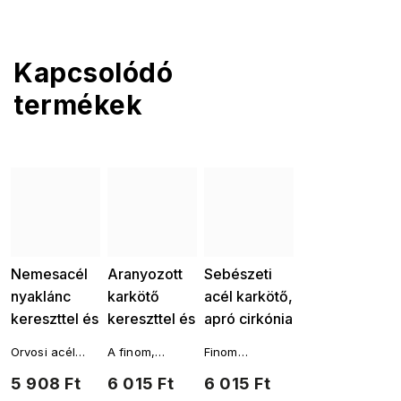
Kapcsolódó
termékek
Nemesacél
Aranyozott
Sebészeti
nyaklánc
karkötő
acél karkötő,
kereszttel és
kereszttel és
apró cirkónia
áttetsző
tiszta
kereszttel
Orvosi acél
A finom,
Finom
kövekkel
cirkóniával
2002157-1
ékszer
aranyozott,
sebészeti acél
5 908 Ft
6 015 Ft
6 015 Ft
1687
2157
nyaklánc
áttetsző
karkötő