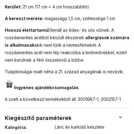
Kerület:
21 cm (17 cm + 4 cm hosszabbító)
A kereszt mérete:
magassága 1,5 cm, szélessége 1 cm
Hosszú élettartamú
Ellenáll az édes- és sós víznek. A
rozsdamentes acélból készült ékszerek
allergiások számára
is alkalmasak
akik nem tűrik a nemesfémeket. A
rozsdamentes acél nem lép reakcióba a testnedvekkel, ezért
nem kerülnek a fém összetevői a bőrbe.
Tulajdonságai miatt néha a 21. század anyagának is nevezik.
Ingyenes ajándékcsomagolás
A szett a következő termékekből áll: 3001687-1, 2002157-1
Kiegészítő paraméterek
Lánc és karkötő készlete
Kategória
: