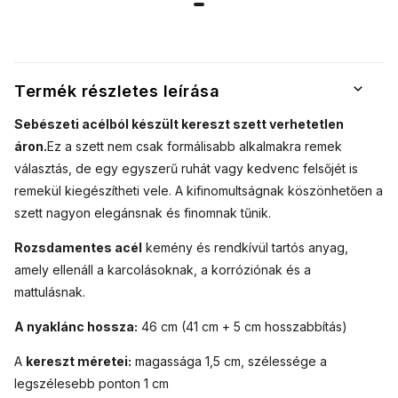
kereszt és
cirkóniával
kereszttel és
törésmentes
díszített kereszt
cirkóniummal
kövekkel
motívumos
karkötő
egyszerre hat
elegánsan és
Termék részletes leírása
szimbolikusan.
Sebészeti acélból készült kereszt szett verhetetlen
áron.
Ez a szett nem csak formálisabb alkalmakra remek
választás, de egy egyszerű ruhát vagy kedvenc felsőjét is
remekül kiegészítheti vele. A kifinomultságnak köszönhetően a
szett nagyon elegánsnak és finomnak tűnik.
Rozsdamentes acél
kemény és rendkívül tartós anyag,
amely ellenáll a karcolásoknak, a korróziónak és a
mattulásnak.
A nyaklánc hossza:
46 cm (41 cm + 5 cm hosszabbítás)
A
kereszt méretei:
magassága 1,5 cm, szélessége a
legszélesebb ponton 1 cm