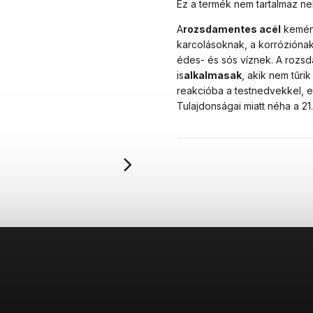
Ez a termék nem tartalmaz n
A
rozsdamentes acél
kemény
karcolásoknak, a korróziónak
édes- és sós víznek. A rozs
is
alkalmasak
, akik nem tűr
reakcióba a testnedvekkel, e
Tulajdonságai miatt néha a 2