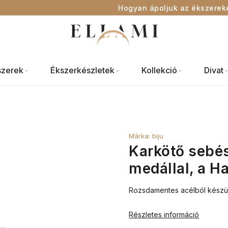
Hogyan ápoljuk az ékszerek
szerek
Ékszerkészletek
Kollekció
Divat
Márka:
biju
Karkötő sebész
medállal, a H
Rozsdamentes acélból készült 
Részletes információ