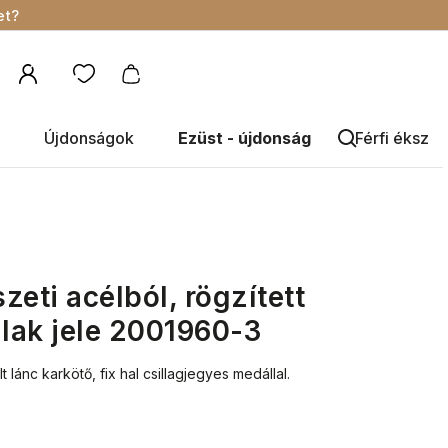
et?
Újdonságok
Ezüst - újdonság
Férfi éksze
eti acélból, rögzített
alak jele 2001960-3
lánc karkötő, fix hal csillagjegyes medállal.