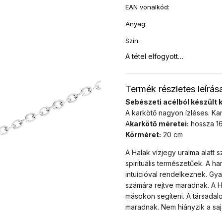
EAN vonalkód
:
Anyag
:
Szín
:
A tétel elfogyott…
Termék részletes leírás
Sebészeti acélból készült ka
A karkötő nagyon ízléses. Kar
A
karkötő méretei:
hossza 16
Körméret:
20 cm
A Halak vízjegy uralma alatt
spirituális természetűek. A h
intuícióval rendelkeznek. Gy
számára rejtve maradnak. A H
másokon segíteni. A társada
maradnak. Nem hiányzik a sa