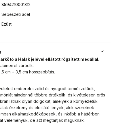
8594210001312
Sebészeti acél
Ezüst
a
rkötő a Halak jelével ellátott rögzített medállal.
abinerrel záródik.
,5 cm + 3,5 cm hosszabbítás.
 született emberek szelíd és nyugodt természetűek,
armóniát mindennél többre értékelik, és kivételesen erős
akran látnak olyan dolgokat, amelyek a környezetük
alak érzékeny és éleslátó lények, akik szeretnek
lomban alkalmazkodóképesek, és inkább a háttérben
ját véleményük, de azt megtartják maguknak.