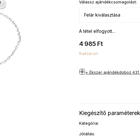
Válassz ajándékcsomagolást:
A tétel elfogyott…
4 985 Ft
Raktáron
+ Ékszer ajándékdoboz
431
Kiegészítő paramétere
Kategória
:
Jótállás
: