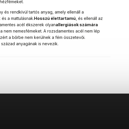
ehézfémeket.
 és rendkívül tartós anyag, amely ellenáll a
 és a mattulásnak.
Hosszú élettartamú
, és ellenáll az
damentes acél ékszerek olyan
allergiások számára
ik a nem nemesfémeket. A rozsdamentes acél nem lép
zért a bőrbe nem kerülnek a fém összetevői.
1. század anyagának is nevezik.