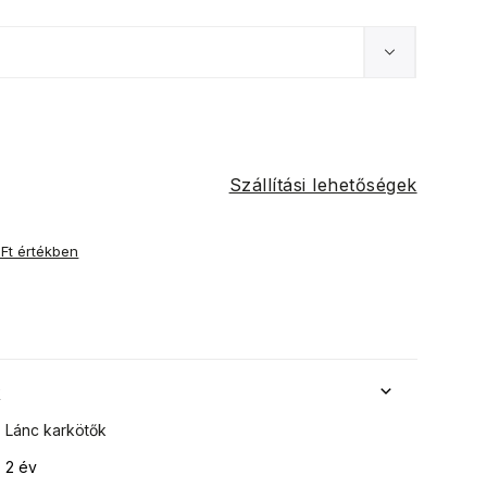
Szállítási lehetőségek
 Ft értékben
k
Lánc karkötők
2 év