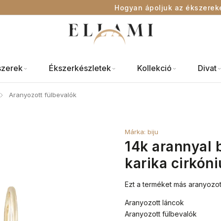
Hogyan ápoljuk az ékszerek
szerek
Ékszerkészletek
Kollekció
Divat
Aranyozott fülbevalók
/
Márka:
biju
14k arannyal 
karika cirkó
Ezt a terméket más aranyozot
Aranyozott láncok
Aranyozott fülbevalók