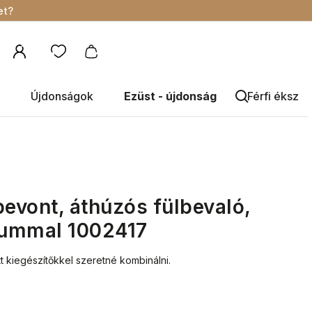
et?
Újdonságok
Ezüst - újdonság
Férfi éksze
bevont, áthúzós fülbevaló,
niummal 1002417
t kiegészítőkkel szeretné kombinálni.