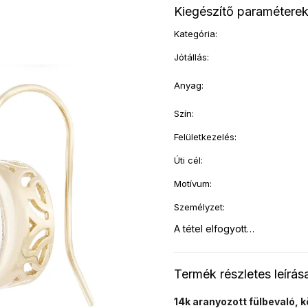
Kiegészítő paramétere
Kategória
:
Jótállás
:
Anyag
:
Szín
:
Felületkezelés
:
Úti cél
:
Motívum
:
Személyzet
:
A tétel elfogyott…
Termék részletes leírás
14k aranyozott fülbevaló, k