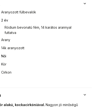
k
Aranyozott fülbevalók
2 év
Ródium bevonatú fém
,
14 karátos arannyal
futtatva
Arany
14k aranyozott
Női
Kör
Cirkon
a
ör alakú, kockacirkóniával.
Nagyon jó minőségű