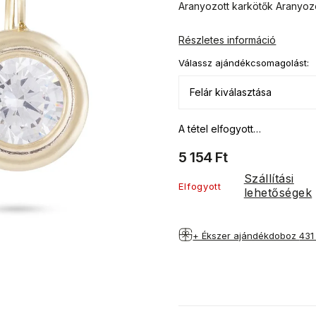
Aranyozott karkötők Aranyoz
Részletes információ
Válassz ajándékcsomagolást:
A tétel elfogyott…
5 154 Ft
Szállítási
Elfogyott
lehetőségek
+ Ékszer ajándékdoboz
431