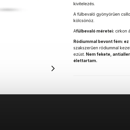
kivitelezés.
A fülbevaló gyönyörűen csill
kölcsönöz.
A
fülbevaló méretei:
cirkon á
Ródiummal bevont fém: ez
szakszerűen ródiummal keze
ezüst.
Nem fekete, antialle
élettartam.