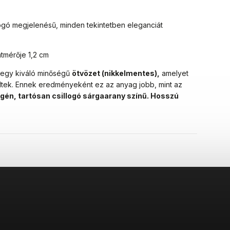
ogó megjelenésű, minden tekintetben eleganciát
tmérője 1,2 cm
egy kiváló minőségű
ötvözet (nikkelmentes),
amelyet
ltek.
Ennek eredményeként ez az anyag jobb, mint az
rgén, tartósan csillogó sárgaarany színű. Hosszú