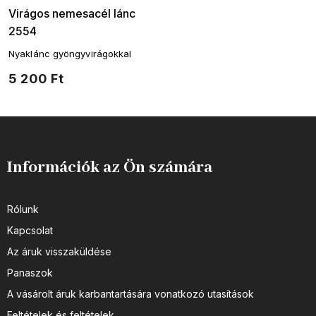
Virágos nemesacél lánc
2554
Nyaklánc gyöngyvirágokkal
5 200 Ft
Információk az Ön számára
Rólunk
Kapcsolat
Az áruk visszaküldése
Panaszok
A vásárolt áruk karbantartására vonatkozó utasítások
Feltételek és feltételek