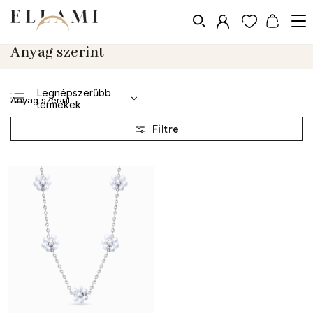
Anyag szerint
Legnépszerűbb
Anyag szerint
termékek
Legolcsóbb elöl
Legdrágább
ABC szerint