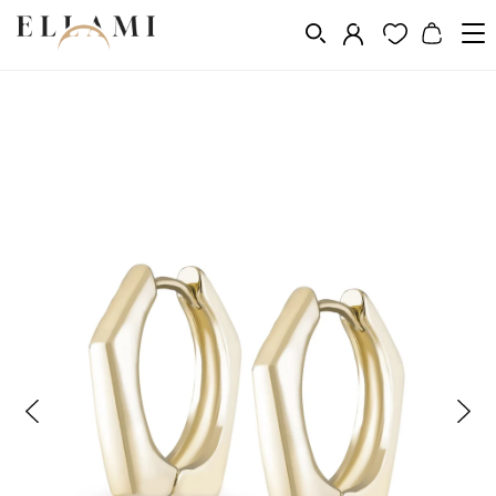
Vásárlás a következő szerint
Fém
Aranyozás 14k, 18k, 24k
/
/
/
Aranyozott fülbevalók