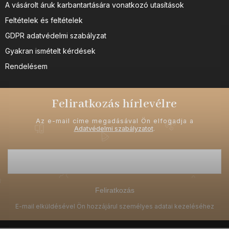
A vásárolt áruk karbantartására vonatkozó utasítások
Feltételek és feltételek
GDPR adatvédelmi szabályzat
Gyakran ismételt kérdések
Rendelésem
Feliratkozás hírlevélre
Az e-mail címe megadásával Ön elfogadja a
Adatvédelmi szabályzatot
.
Feliratkozás