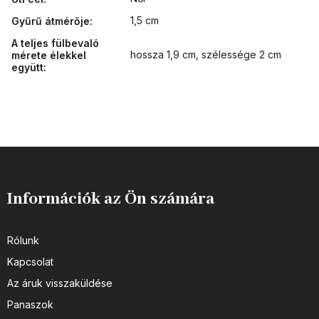
1,5 cm
Gyűrű átmérője
:
A teljes fülbevaló
hossza 1,9 cm, szélessége 2 cm
mérete élekkel
együtt
:
Információk az Ön számára
Rólunk
Kapcsolat
Az áruk visszaküldése
Panaszok