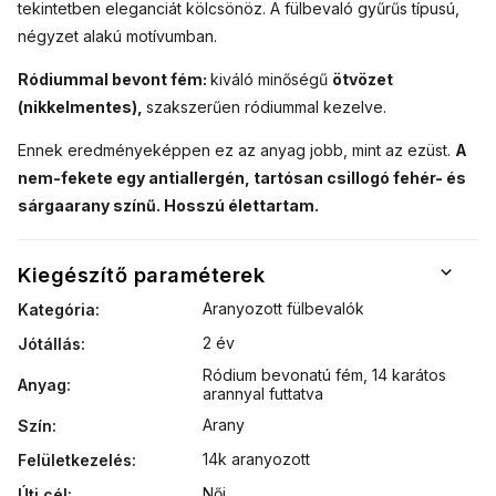
tekintetben eleganciát kölcsönöz. A fülbevaló gyűrűs típusú,
négyzet alakú motívumban.
Ródiummal bevont fém:
kiváló minőségű
ötvözet
(nikkelmentes),
szakszerűen ródiummal kezelve.
Ennek eredményeképpen ez az anyag jobb, mint az ezüst.
A
nem-fekete egy antiallergén, tartósan csillogó fehér- és
sárgaarany színű. Hosszú élettartam.
Kiegészítő paraméterek
Aranyozott fülbevalók
Kategória
:
2 év
Jótállás
:
Ródium bevonatú fém
,
14 karátos
Anyag
:
arannyal futtatva
Arany
Szín
:
14k aranyozott
Felületkezelés
:
Női
Úti cél
: