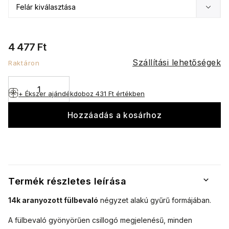
4 477 Ft
Szállítási lehetőségek
Raktáron
+ Ékszer ajándékdoboz
431 Ft értékben
Hozzáadás a kosárhoz
Termék részletes leírása
14k aranyozott fülbevaló
négyzet alakú gyűrű formájában.
A fülbevaló gyönyörűen csillogó megjelenésű, minden