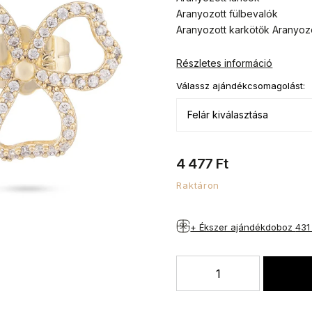
Aranyozott fülbevalók
Aranyozott karkötők Aranyoz
Részletes információ
Válassz ajándékcsomagolást:
4 477 Ft
Raktáron
+ Ékszer ajándékdoboz
431