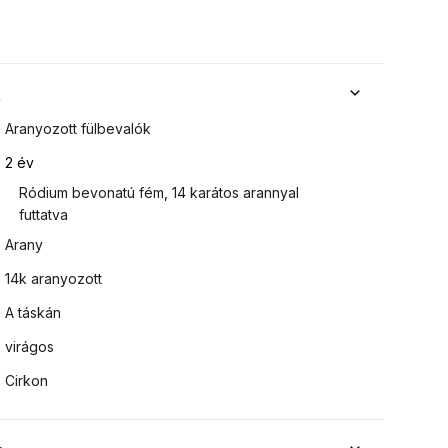
k
Aranyozott fülbevalók
2 év
Ródium bevonatú fém
,
14 karátos arannyal
futtatva
Arany
14k aranyozott
A táskán
virágos
Cirkon