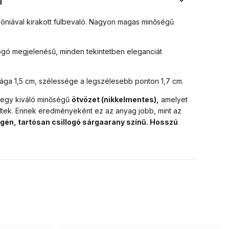
a
rkóniával kirakott fülbevaló. Nagyon magas minőségű
ogó megjelenésű, minden tekintetben eleganciát
ga 1,5 cm, szélessége a legszélesebb ponton 1,7 cm.
egy kiváló minőségű
ötvözet (nikkelmentes),
amelyet
ltek.
Ennek eredményeként ez az anyag jobb, mint az
rgén, tartósan csillogó sárgaarany színű. Hosszú