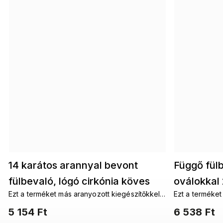
14 karátos arannyal bevont
Függő fülb
fülbevaló, lógó cirkónia köves
oválokkal
Ezt a terméket más aranyozott kiegészítőkkel
Ezt a terméket
karika láncon 1002481
szeretné kombinálni. Aranyozott
szeretné kombi
5 154 Ft
6 538 Ft
láncokAranyozott fülbevalókAranyozott
láncokAranyoz