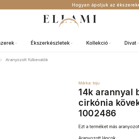
Hogyan ápoljuk az ékszerek
szerek
Ékszerkészletek
Kollekció
Divat
Aranyozott fülbevalók
/
Márka:
biju
14k arannyal 
cirkónia kövek
1002486
Ezt a terméket más aranyozot
Aranyozott láncok