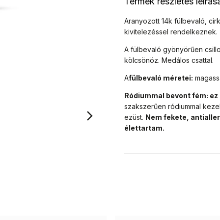
Termék részletes leírás
Aranyozott 14k fülbevaló, ci
kivitelezéssel rendelkeznek.
A fülbevaló gyönyörűen csill
kölcsönöz. Medálos csattal.
A
fülbevaló méretei:
magassá
Ródiummal bevont fém: ez
szakszerűen ródiummal keze
ezüst.
Nem fekete, antialle
élettartam.