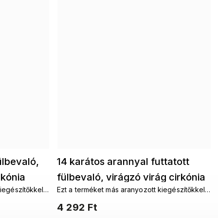
ülbevaló,
14 karátos arannyal futtatott
rkónia
fülbevaló, virágzó virág cirkónia
iegészítőkkel
Ezt a terméket más aranyozott kiegészítőkkel
kövekkel 1002526
t
szeretné kombinálni. Aranyozott
4 292 Ft
anyozott
láncokAranyozott fülbevalókAranyozott