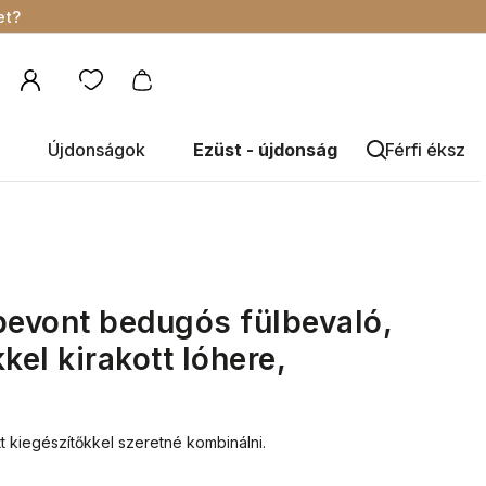
et?
Újdonságok
Ezüst - újdonság
Férfi éksze
bevont bedugós fülbevaló,
kel kirakott lóhere,
t kiegészítőkkel szeretné kombinálni.