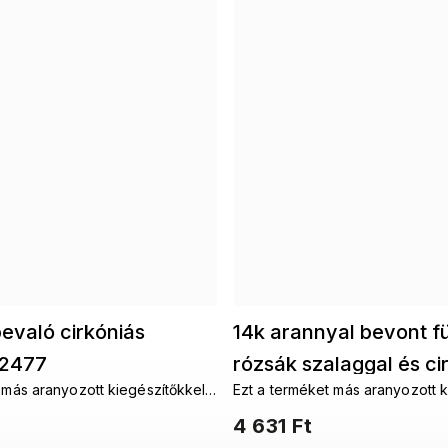
evaló cirkóniás
14k arannyal bevont f
 2477
rózsák szalaggal és ci
 más aranyozott kiegészítőkkel
Ezt a terméket más aranyozott k
kövekkel 1002491
nálni. Aranyozott
szeretné kombinálni. Aranyozot
4 631 Ft
ott fülbevalókAranyozott
láncokAranyozott fülbevalókAr