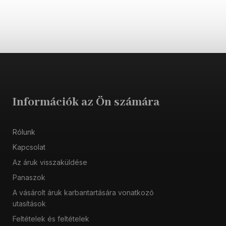
karkötők Aranyozott karkötők
karkötők Aran
Információk az Ön számára
Rólunk
Kapcsolat
Az áruk visszaküldése
Panaszok
A vásárolt áruk karbantartására vonatkozó
utasítások
Feltételek és feltételek