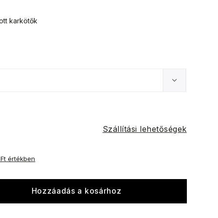
ott karkötők
Szállítási lehetőségek
 Ft értékben
Hozzáadás a kosárhoz