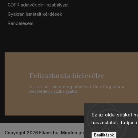
GDPR adatvédelmi szabályzat
Gyakran ismételt kérdések
Rendelésem
Feliratkozás hírlevélre
Az e-mail címe megadásával Ön elfogadja a
Adatvédelmi szabályzatot
.
Ez az oldal sütiket 
használatát. Tudjon
Copyright 2026
Ellami.hu
. Minden jog fenntartva.
Beállítások