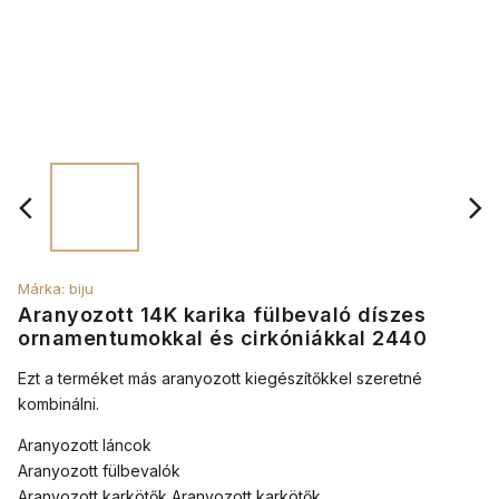
Márka:
biju
Aranyozott 14K karika fülbevaló díszes
ornamentumokkal és cirkóniákkal 2440
Ezt a terméket más aranyozott kiegészítőkkel szeretné
kombinálni.
Aranyozott láncok
Aranyozott fülbevalók
Aranyozott karkötők Aranyozott karkötők