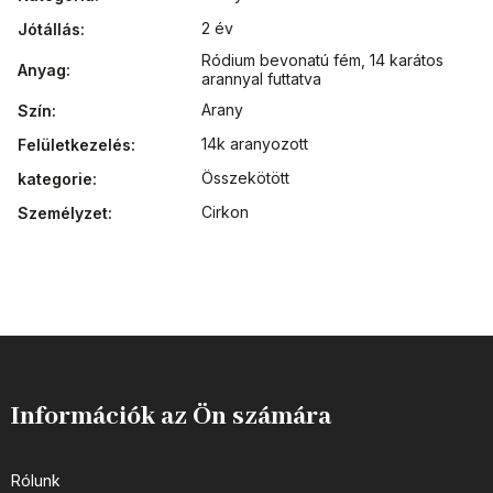
2 év
Jótállás
:
Ródium bevonatú fém
,
14 karátos
Anyag
:
arannyal futtatva
Arany
Szín
:
14k aranyozott
Felületkezelés
:
Összekötött
kategorie
:
Cirkon
Személyzet
:
Információk az Ön számára
Rólunk