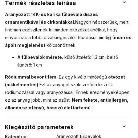
Termék részletes leírása
Aranyozott 14K-os karika fülbevaló díszes
ornamentikával és cirkóniákkal.
Nagyon népszerűek, mert
finoman egészítenek ki minden öltözéket anélkül, hogy
elnyomnák a többi divatkiegészítőt.
Ráadásul mindig
finom és
ápolt megjelenést
kölcsönöznek.
A fülbevalók mérete:
külső átmérő: 1,3 cm, belső
átmérő: 1 cm
Ródiummal bevont fém:
Ez egy kiváló minőségű
ötvözet
(nikkelmentes)
Ezt az anyagot szakszerűen kezelik
ródiumozással vagy aranyozással. Ennek eredményeképpen
ez az anyag jobb, mint az ezüst.
Nem fekete, antiallergén,
állandó színfényű, hosszú élettartamú.
Kiegészítő paraméterek
Aranyozott fülbevalók
Kategória
: