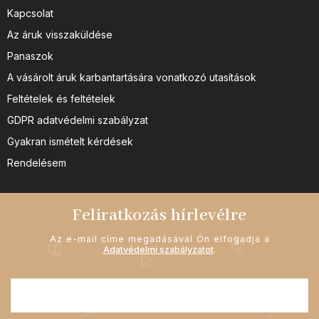
Kapcsolat
Az áruk visszaküldése
Panaszok
A vásárolt áruk karbantartására vonatkozó utasítások
Feltételek és feltételek
GDPR adatvédelmi szabályzat
Gyakran ismételt kérdések
Rendelésem
Feliratkozás hírlevélre
Az e-mail címe megadásával Ön elfogadja a
Adatvédelmi szabályzatot
.