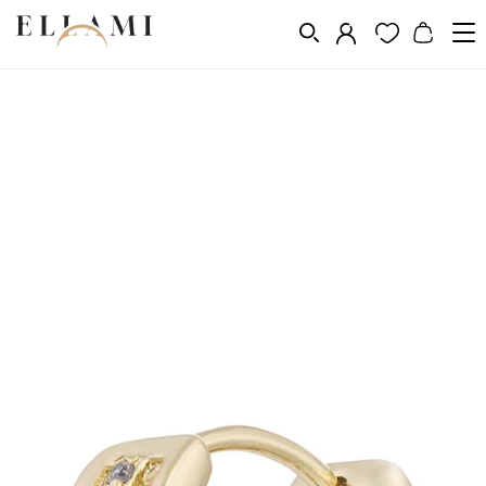
Vásárlás a következő szerint
Fém
Aranyozás 14k, 18k, 24k
/
/
/
Aranyozott fülbevalók