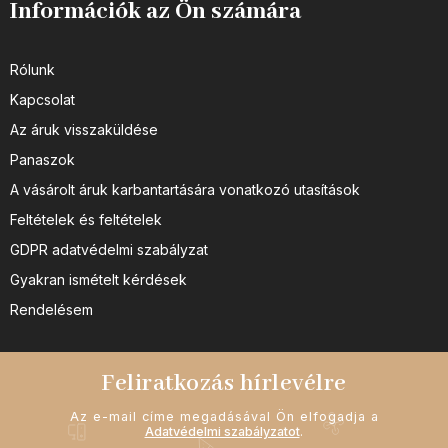
Információk az Ön számára
Rólunk
Kapcsolat
Az áruk visszaküldése
Panaszok
A vásárolt áruk karbantartására vonatkozó utasítások
Feltételek és feltételek
GDPR adatvédelmi szabályzat
Gyakran ismételt kérdések
Rendelésem
Feliratkozás hírlevélre
Az e-mail címe megadásával Ön elfogadja a
Adatvédelmi szabályzatot
.