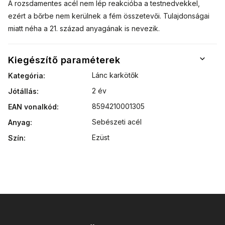
A rozsdamentes acél nem lép reakcióba a testnedvekkel,
ezért a bőrbe nem kerülnek a fém összetevői. Tulajdonságai
miatt néha a 21. század anyagának is nevezik.
Kiegészítő paraméterek
Lánc karkötők
Kategória
:
2 év
Jótállás
:
8594210001305
EAN vonalkód
:
Sebészeti acél
Anyag
:
Ezüst
Szín
: