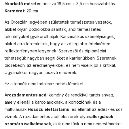
A
karkötő méretei:
hossza 16,5 cm + 3,5 cm hosszabbítás.
Körméret:
20 cm
Az Oroszlán jegyében születettek természetes vezetők,
akiket olyan pozíciókba szántak, ahol természetes
tekintélyüket gyakorolhatják. Karizmatikus személyiségek,
akiket arra teremtettek, hogy a szó legjobb értelmében
reflektorfényben legyenek. Szervezői és diplomáciai
tehetségük nagyban segíti őket a karrierjükben. Szeretnek
dicsekedni az eredményeikkel, és nem viselik jól a kritikát.
Ugyanakkor nagyon jószívű emberek.
Ez a termék nem tartalmaz nehézfémeket.
A
rozsdamentes acél
kemény és rendkívül tartós anyag,
amely ellenáll a karcolásoknak, a korróziónak és a
mattulásnak.
Hosszú élettartamú
, és ellenáll az édes- és sós
víznek. A rozsdamentes acél ékszerek olyan
allergiások
számára
is
alkalmasak
, akik nem tűrik a nem nemesfémeket.