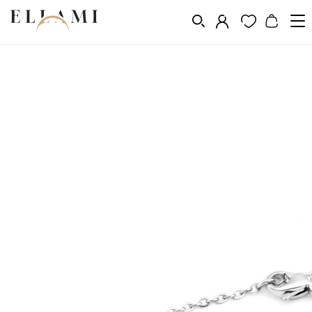
Ékszerek
Karkötők
Lánc karkötők
/
/