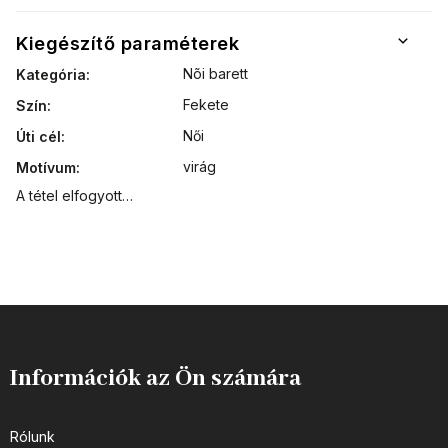
Kiegészítő paraméterek
Nõi barett
Kategória
:
Fekete
Szín
:
Női
Úti cél
:
virág
Motívum
:
A tétel elfogyott…
Információk az Ön számára
Rólunk