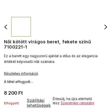
Női kötött virágos beret, fekete színű
7100221-1
Ez a barett egy nagyszerű ajánlat a stílus és az elegancia
értékét képviselő nők számára.
Részletes információ
A tétel elfogyott…
8 200 Ft
Értesülj, ha újra elérhető
Szállítási
lesz
Szeretném rámutatni
Elfogyott
lehetőségek