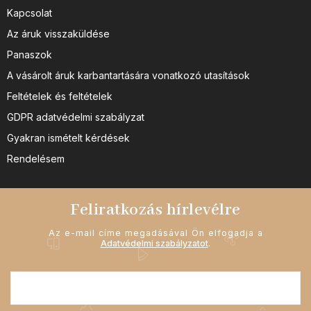
Kapcsolat
Az áruk visszaküldése
Panaszok
A vásárolt áruk karbantartására vonatkozó utasítások
Feltételek és feltételek
GDPR adatvédelmi szabályzat
Gyakran ismételt kérdések
Rendelésem
Feliratkozás hírlevélre
Az e-mail címe megadásával Ön elfogadja a
Adatvédelmi szabályzatot
.