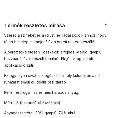
Termék részletes leírása
Szereti a színeket és a stílust, és ragaszkodik ahhoz, hogy
télen is meleg maradjon? Ez a barett neked készült!
A barett tökéletesen illeszkedik a fejhez. Meleg, gyapjú
hozzáadásával készült fonalból. Elején virágos kötött
applikáció díszíti.
Ez egy olyan divatos kiegészítő, amely különösen a női
ruhatárat emeli ki.
Ideális őszi darab.
Kellemes, rugalmas és nem harapós anyag.
Méret: 8 (fejkörméret 54-55 cm)
Anyagösszetétel: 30% gyapjú, 70% akril