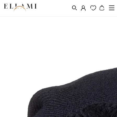
Divat
Fejfedő
Nõi barett
/
/