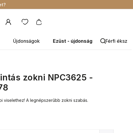
et?
Újdonságok
Ezüst - újdonság
Férfi éksze
intás zokni NPC3625 -
78
i viselethez! A legnépszerűbb zokni szabás.