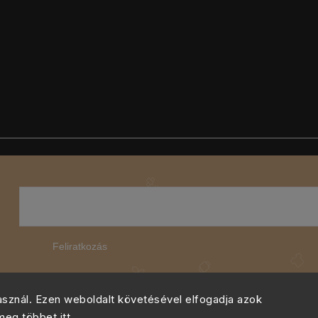
Feliratkozás
használ. Ezen weboldalt követésével elfogadja azok
 meg többet
itt