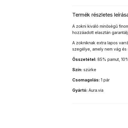
Termék részletes leírás
A zokni kiváló minőségű fino
hozzáadott elasztán garantálj
A zokniknak extra lapos varr
szegélye, amely nem vág és
Összetétel:
85% pamut, 10% 
Szín:
szürke
Csomagolás:
1 pár
Gyártó:
Aura.via