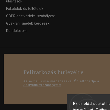
utasítások
Feltételek és feltételek
GDPR adatvédelmi szabályzat
Gyakran ismételt kérdések
Rendelésem
Feliratkozás hírlevélre
Az e-mail címe megadásával Ön elfogadja a
Adatvédelmi szabályzatot
.
Ez az oldal sütiket 
használatát. Tudjon