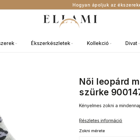
Hogyan ápoljuk az ékszerek
szerek
Ékszerkészletek
Kollekció
Divat
Női leopárd m
szürke 90014
Kényelmes zokni a mindennap
Részletes információ
Zokni mérete