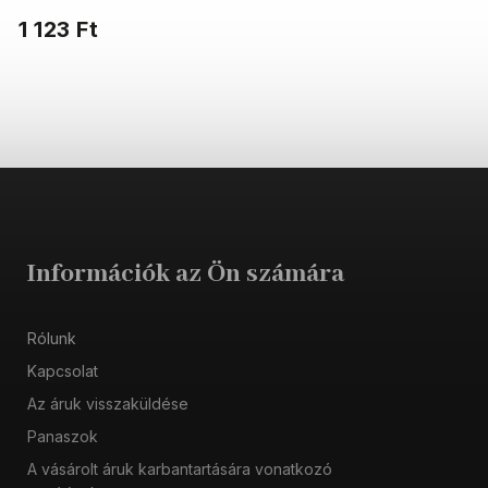
legnépszerűbb zokni szabás.
1 123 Ft
Információk az Ön számára
Rólunk
Kapcsolat
Az áruk visszaküldése
Panaszok
A vásárolt áruk karbantartására vonatkozó