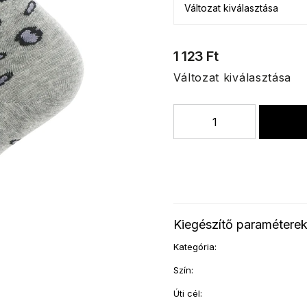
1 123 Ft
Változat kiválasztása
Kiegészítő paramétere
Kategória
:
Szín
:
Úti cél
: