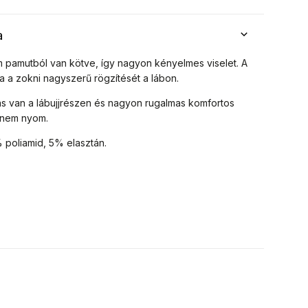
a
m pamutból van kötve, így nagyon kényelmes viselet. A
a a zokni nagyszerű rögzítését a lábon.
ás van a lábujjrészen és nagyon rugalmas komfortos
 nem nyom.
poliamid, 5% elasztán.