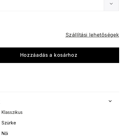
Szállítási lehetőségek
Hozzáadás a kosárhoz
k
Klasszikus
Szürke
Női