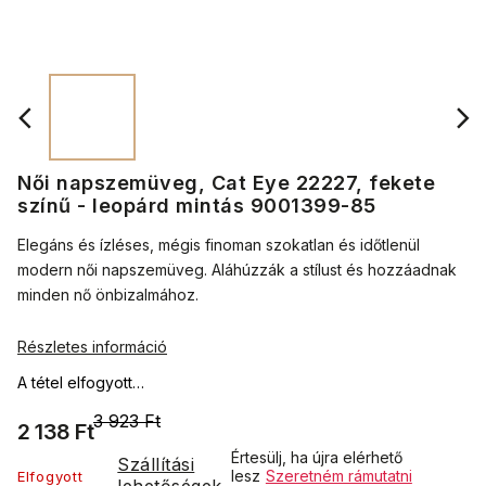
Női napszemüveg, Cat Eye 22227, fekete
színű - leopárd mintás 9001399-85
Elegáns és ízléses, mégis finoman szokatlan és időtlenül
modern női napszemüveg. Aláhúzzák a stílust és hozzáadnak
minden nő önbizalmához.
Részletes információ
A tétel elfogyott…
3 923 Ft
2 138 Ft
Értesülj, ha újra elérhető
Szállítási
lesz
Szeretném rámutatni
Elfogyott