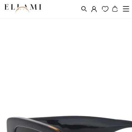
Divat
Napszemüveg
/