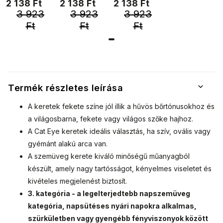
2 138 Ft
2 138 Ft
2 138 Ft
9001399-84
színezett
rózsaszín
finoman
finoman
finoman
3 923
3 923
3 923
szokatlan és
szokatlan és
szokatlan és
lencsével
keretvégek
időtlenül
időtlenül
időtlenül
Ft
Ft
Ft
9001399-87
9001399-86
modern női
modern női
modern női
napszemüveg.
napszemüveg.
napszemüveg.
Aláhúzzák a
Aláhúzzák a
Aláhúzzák a
stílust és
stílust és
stílust és
hozzáadnak
hozzáadnak
hozzáadnak
minden nő
minden nő
minden nő
Termék részletes leírása
önbizalmához.
önbizalmához.
önbizalmához.
A keretek fekete színe jól illik a hűvös bőrtónusokhoz és
a világosbarna, fekete vagy világos szőke hajhoz.
A Cat Eye keretek ideális választás, ha szív, ovális vagy
gyémánt alakú arca van.
A szemüveg kerete kiváló minőségű műanyagból
készült, amely nagy tartósságot, kényelmes viseletet és
kivételes megjelenést biztosít.
3. kategória - a legelterjedtebb napszemüveg
kategória, napsütéses nyári napokra alkalmas,
szürkületben vagy gyengébb fényviszonyok között