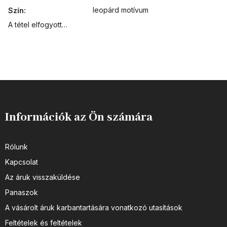
leopárd motívum
Szín
:
A tétel elfogyott…
Információk az Ön számára
Rólunk
Kapcsolat
Az áruk visszaküldése
Panaszok
A vásárolt áruk karbantartására vonatkozó utasítások
Feltételek és feltételek