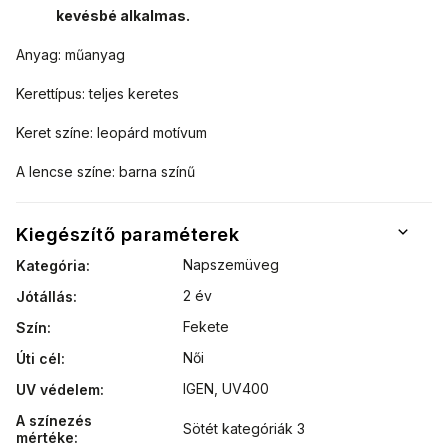
kevésbé alkalmas.
Anyag: műanyag
Kerettípus: teljes keretes
Keret színe: leopárd motívum
A lencse színe: barna színű
Kiegészítő paraméterek
Napszemüveg
Kategória
:
2 év
Jótállás
:
Fekete
Szín
:
Női
Úti cél
:
IGEN, UV400
UV védelem
:
A színezés
Sötét kategóriák 3
mértéke
: