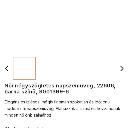
Női négyszögletes napszemüveg, 22606,
barna színű, 9001399-6
Elegáns és ízléses, mégis finoman szokatlan és időtlenül
modern női napszemüveg. Aláhúzzák a stílust és hozzáadnak
minden nő önbizalmához.