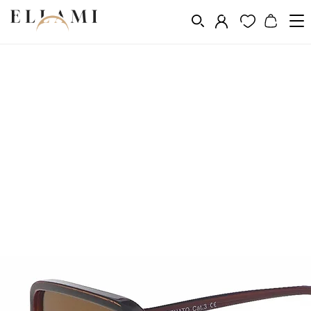
Divat
Napszemüveg
/