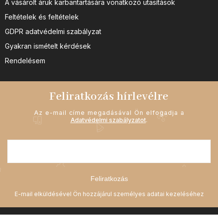
A vásárolt áruk karbantartására vonatkozó utasítások
Feltételek és feltételek
GDPR adatvédelmi szabályzat
Gyakran ismételt kérdések
Rendelésem
Feliratkozás hírlevélre
Az e-mail címe megadásával Ön elfogadja a
Adatvédelmi szabályzatot
.
Feliratkozás