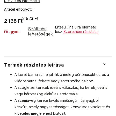
Részletes információ
A tétel elfogyott…
3 923 Ft
2 138 Ft
Értesülj, ha újra elérhető
Szállítási
lesz
Szeretném rámutatni
Elfogyott
lehetőségek
Termék részletes leírása
A keret barna színe jól illik a meleg bőrtónusokhoz és a
világosbarna, fekete vagy sötét szőke hajhoz.
A szögletes keretek ideális választás, ha kerek, ovális
vagy háromszög alakú az arcformája.
A szemüveg kerete kiváló minőségű műanyagból
készült, amely nagy tartósságot, kényelmes viseletet és
kivételes megjelenést biztosít.