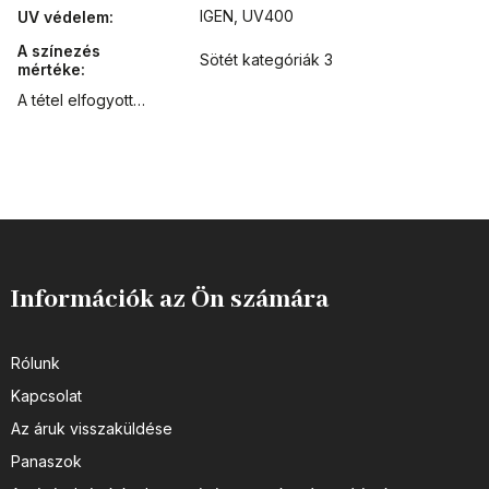
IGEN, UV400
UV védelem
:
A színezés
Sötét kategóriák 3
mértéke
:
A tétel elfogyott…
Információk az Ön számára
Rólunk
Kapcsolat
Az áruk visszaküldése
Panaszok