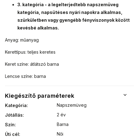
3. kategória - a legelterjedtebb napszemüveg
kategória, napsütéses nyári napokra alkalmas,
szürkületben vagy gyengébb fényviszonyok között
kevésbé alkalmas.
Anyag: műanyag
Kerettípus: teljes keretes
Keret színe: átlátszó barna
Lencse színe: barna
Kiegészítő paraméterek
Napszemüveg
Kategória
:
2 év
Jótállás
:
Barna
Szín
:
Női
Úti cél
: