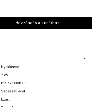
Hozzáadás a kosárhoz
k
Nyakláncok
2 év
8594210008731
Sebészeti acél
Ezüst