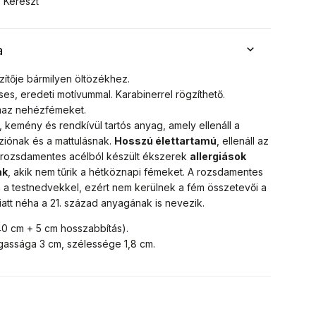
Kereszt
a
zítője bármilyen öltözékhez.
es, eredeti motívummal. Karabinerrel rögzíthető.
lmaz nehézfémeket.
, kemény és rendkívül tartós anyag, amely ellenáll a
ziónak és a mattulásnak.
Hosszú élettartamú
, ellenáll az
 rozsdamentes acélból készült ékszerek
allergiások
ak
, akik nem tűrik a hétköznapi fémeket. A rozsdamentes
 a testnedvekkel, ezért nem kerülnek a fém összetevői a
iatt néha a 21. század anyagának is nevezik.
0 cm + 5 cm hosszabbítás).
assága 3 cm, szélessége 1,8 cm.