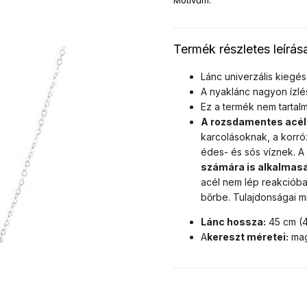
Motívum
:
Termék részletes leírás
Lánc univerzális kiegés
A nyaklánc nagyon ízlés
Ez a termék nem tarta
A rozsdamentes acél
karcolásoknak, a korró
édes- és sós víznek. A
számára is alkalmas
acél nem lép reakcióba
bőrbe. Tulajdonságai m
Lánc hossza:
45 cm (4
A
kereszt méretei:
mag