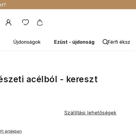
et?
Újdonságok
Ezüst - újdonság
Férfi éksze
szeti acélból - kereszt
Szállítási lehetőségek
 Ft értékben