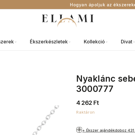
Hogyan ápoljuk az ékszerek
szerek
Ékszerkészletek
Kollekció
Divat
Nyaklánc sebé
3000777
4 262 Ft
Raktáron
+ Ékszer ajándékdoboz
431