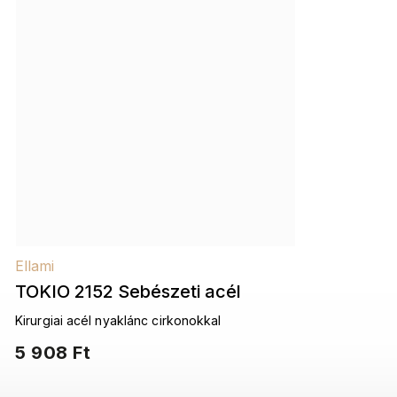
Ellami
TOKIO 2152 Sebészeti acél
nyaklánc cirkónia kövekkel,
Kirurgiai acél nyaklánc cirkonokkal
ovális
5 908 Ft