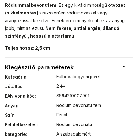
Ródiummal bevont fém:
Ez egy kiváló minőségű
ötvözet
(nikkelmentes)
szakszerűen ródiumozással vagy
aranyozással kezelve. Ennek eredményeként ez az anyag
jobb, mint az ezüst.
Nem fekete, antiallergén, állandó
színfényű , hosszú élettartamú.
Teljes hossz: 2,5 cm
Kiegészítő paraméterek
Fülbevaló gyönggyel
Kategória
:
2 év
Jótállás
:
8594210007901
EAN vonalkód
:
Ródium bevonatú fém
Anyag
:
Ezüst
Szín
:
Ródium bevonatú
Felületkezelés
:
A szabadalomért
kategorie
: