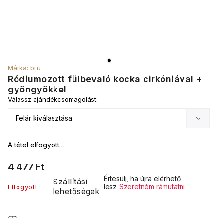
Márka:
biju
Ródiumozott fülbevaló kocka cirkóniával +
gyöngyökkel
Válassz ajándékcsomagolást:
A tétel elfogyott…
4 477 Ft
Értesülj, ha újra elérhető
Szállítási
lesz
Szeretném rámutatni
Elfogyott
lehetőségek