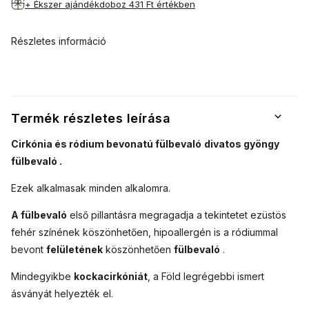
+ Ékszer ajándékdoboz
431 Ft értékben
Részletes információ
Termék részletes leírása
Cirkónia és ródium bevonatú fülbevaló
divatos gyöngy
fülbevaló .
Ezek alkalmasak minden alkalomra.
A fülbevaló
első pillantásra megragadja a tekintetet ezüstös
fehér színének köszönhetően, hipoallergén is a
ródiummal
bevont
felületének
köszönhetően
fülbevaló
.
Mindegyikbe
kockacirkóniát
, a Föld legrégebbi ismert
ásványát helyezték el.