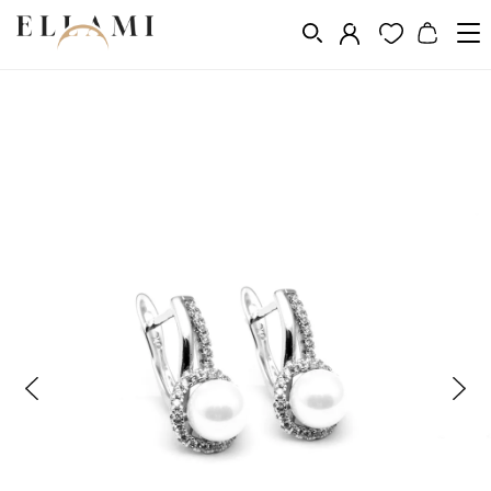
Ékszerek
Fülbevalók
Fülbevaló gyönggyel
/
/