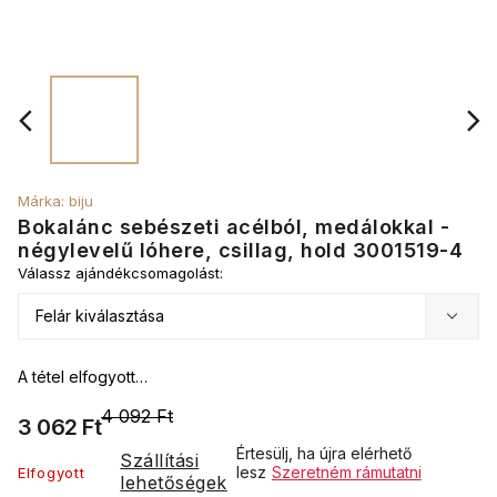
Márka:
biju
Bokalánc sebészeti acélból, medálokkal -
négylevelű lóhere, csillag, hold 3001519-4
Válassz ajándékcsomagolást:
A tétel elfogyott…
4 092 Ft
3 062 Ft
Értesülj, ha újra elérhető
Szállítási
lesz
Szeretném rámutatni
Elfogyott
lehetőségek