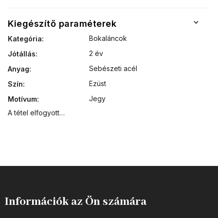
Kiegészítő paraméterek
Bokaláncok
Kategória
:
2 év
Jótállás
:
Sebészeti acél
Anyag
:
Ezüst
Szín
:
Jegy
Motívum
:
A tétel elfogyott…
Információk az Ön számára