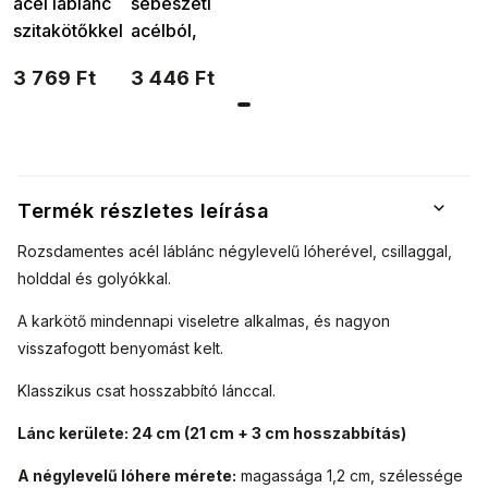
acél láblánc
sebészeti
szitakötőkkel
acélból,
3001102
delfinekből
3 769 Ft
3 446 Ft
2002065-1
Termék részletes leírása
Rozsdamentes acél láblánc négylevelű lóherével, csillaggal,
holddal és golyókkal.
A karkötő mindennapi viseletre alkalmas, és nagyon
visszafogott benyomást kelt.
Klasszikus csat hosszabbító lánccal.
Lánc kerülete: 24 cm (21 cm + 3 cm hosszabbítás)
A négylevelű lóhere mérete:
magassága 1,2 cm, szélessége