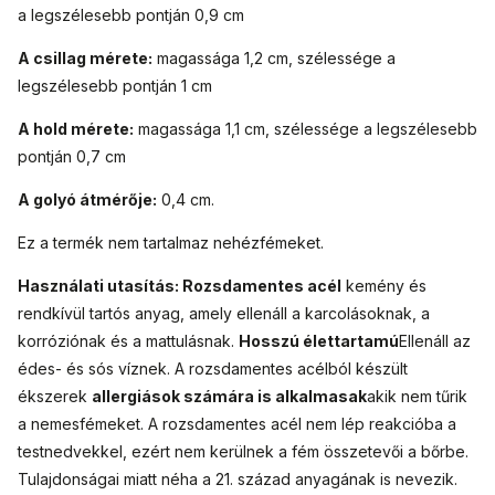
a legszélesebb pontján 0,9 cm
A csillag mérete:
magassága 1,2 cm, szélessége a
legszélesebb pontján 1 cm
A hold mérete:
magassága 1,1 cm, szélessége a legszélesebb
pontján 0,7 cm
A golyó átmérője:
0,4 cm.
Ez a termék nem tartalmaz nehézfémeket.
Használati utasítás:
Rozsdamentes acél
kemény és
rendkívül tartós anyag, amely ellenáll a karcolásoknak, a
korróziónak és a mattulásnak.
Hosszú élettartamú
Ellenáll az
édes- és sós víznek. A rozsdamentes acélból készült
ékszerek
allergiások számára is alkalmasak
akik nem tűrik
a nemesfémeket. A rozsdamentes acél nem lép reakcióba a
testnedvekkel, ezért nem kerülnek a fém összetevői a bőrbe.
Tulajdonságai miatt néha a 21. század anyagának is nevezik.