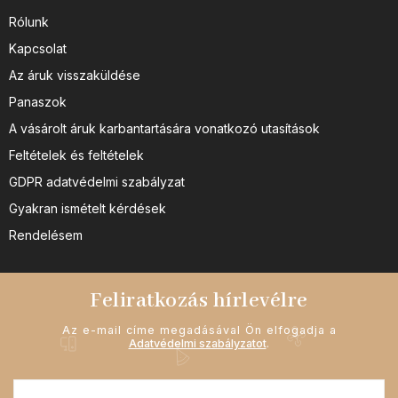
Rólunk
Kapcsolat
Az áruk visszaküldése
Panaszok
A vásárolt áruk karbantartására vonatkozó utasítások
Feltételek és feltételek
GDPR adatvédelmi szabályzat
Gyakran ismételt kérdések
Rendelésem
Feliratkozás hírlevélre
Az e-mail címe megadásával Ön elfogadja a
Adatvédelmi szabályzatot
.