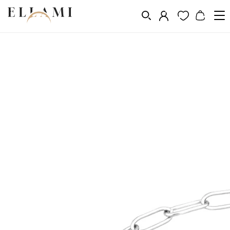
Ékszerek
Bokaláncok
/