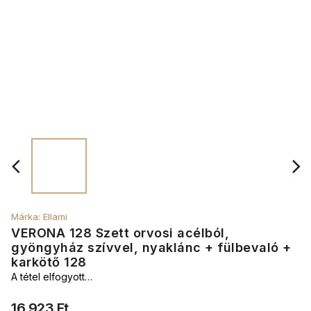
Márka:
Ellami
VERONA 128 Szett orvosi acélból,
gyöngyház szívvel, nyaklánc + fülbevaló +
karkötő 128
A tétel elfogyott…
16 923 Ft