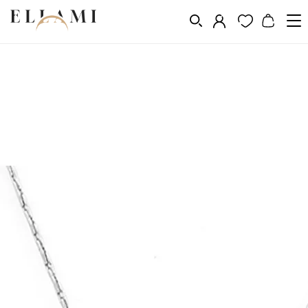
Ékszerek
Ékszerkészletek
Teljes készlet
/
/