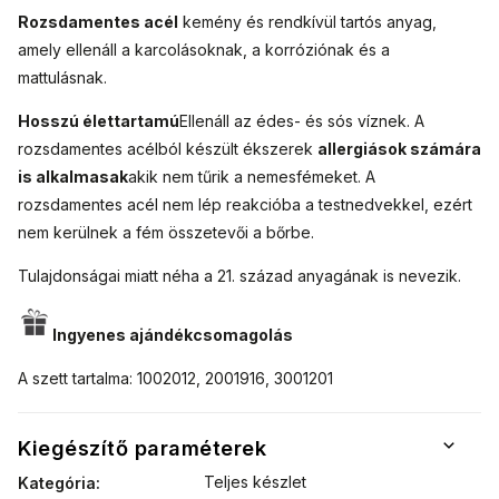
Rozsdamentes acél
kemény és rendkívül tartós anyag,
amely ellenáll a karcolásoknak, a korróziónak és a
mattulásnak.
Hosszú élettartamú
Ellenáll az édes- és sós víznek. A
rozsdamentes acélból készült ékszerek
allergiások számára
is alkalmasak
akik nem tűrik a nemesfémeket. A
rozsdamentes acél nem lép reakcióba a testnedvekkel, ezért
nem kerülnek a fém összetevői a bőrbe.
Tulajdonságai miatt néha a 21. század anyagának is nevezik.
Ingyenes ajándékcsomagolás
A szett tartalma: 1002012, 2001916, 3001201
Kiegészítő paraméterek
Teljes készlet
Kategória
: