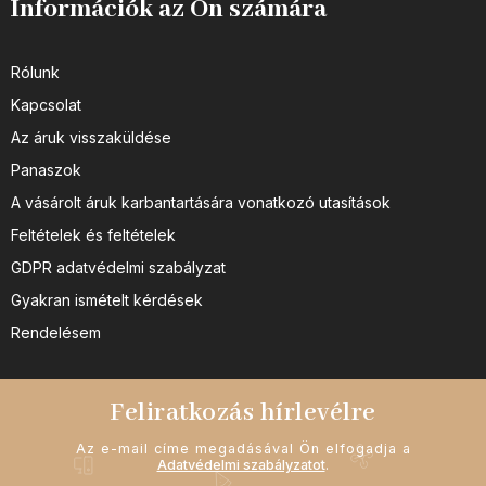
Információk az Ön számára
Rólunk
Kapcsolat
Az áruk visszaküldése
Panaszok
A vásárolt áruk karbantartására vonatkozó utasítások
Feltételek és feltételek
GDPR adatvédelmi szabályzat
Gyakran ismételt kérdések
Rendelésem
Feliratkozás hírlevélre
Az e-mail címe megadásával Ön elfogadja a
Adatvédelmi szabályzatot
.