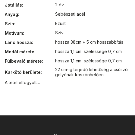
2 év
Jótállás
:
Sebészeti acél
Anyag
:
Ezüst
Szín
:
Szív
Motívum
:
hossza 38cm + 5 cm hosszabbítás
Lánc hossza
:
hossza 1,1 cm, szélessége 0,7 cm
Medál mérete
:
hossza 1,1 cm, szélessége 0,7 cm
Fülbevaló mérete
:
22 cm-ig terjedő lehetőség a csúszó
Karkötő kerülete
:
golyónak köszönhetően
A tétel elfogyott…