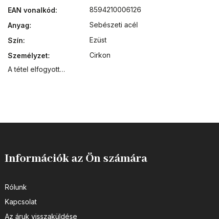
8594210006126
EAN vonalkód
:
Sebészeti acél
Anyag
:
Ezüst
Szín
:
Cirkon
Személyzet
:
A tétel elfogyott…
Információk az Ön számára
Rólunk
Kapcsolat
Az áruk visszaküldése