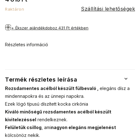
Szállítási lehetőségek
Raktáron
+ Ékszer ajándékdoboz
431 Ft értékben
Részletes információ
Termék részletes leírása
Rozsdamentes acélból készült fülbevaló ,
elegáns dísz
a
mindennapokra és az ünnepi napokra.
Ezek lógó típusú díszített kocka cirkónia
Kiváló minőségű rozsdamentes acélból készült
kivitelezéssel
rendelkeznek.
Felületük csillog
, ami
nagyon elegáns megjelenést
kölcsönöz nekik.