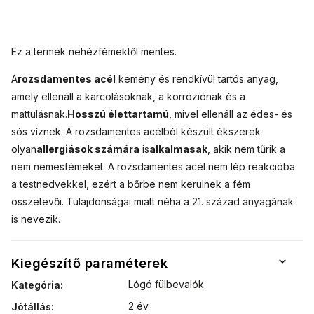
Ez a termék nehézfémektől mentes.
A
rozsdamentes acél
kemény és rendkívül tartós anyag,
amely ellenáll a karcolásoknak, a korróziónak és a
mattulásnak.
Hosszú élettartamú
, mivel ellenáll az édes- és
sós víznek. A rozsdamentes acélból készült ékszerek
olyan
allergiások számára
is
alkalmasak
, akik nem tűrik a
nem nemesfémeket. A rozsdamentes acél nem lép reakcióba
a testnedvekkel, ezért a bőrbe nem kerülnek a fém
összetevői. Tulajdonságai miatt néha a 21. század anyagának
is nevezik.
Kiegészítő paraméterek
Lógó fülbevalók
Kategória
:
2 év
Jótállás
: