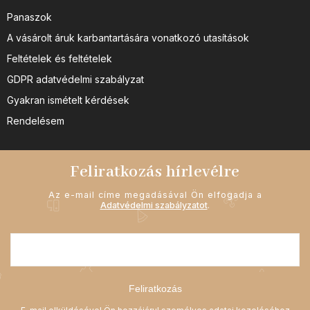
Panaszok
A vásárolt áruk karbantartására vonatkozó utasítások
Feltételek és feltételek
GDPR adatvédelmi szabályzat
Gyakran ismételt kérdések
Rendelésem
Feliratkozás hírlevélre
Az e-mail címe megadásával Ön elfogadja a
Adatvédelmi szabályzatot
.
Feliratkozás