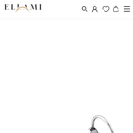
Ékszerek
Fülbevalók
Lógó fülbevalók
/
/