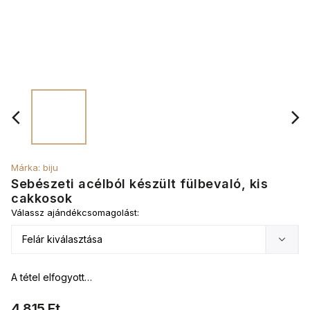
Márka:
biju
Sebészeti acélból készült fülbevaló, kis
cakkosok
Válassz ajándékcsomagolást:
A tétel elfogyott…
4 815 Ft