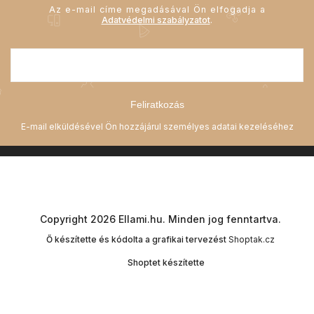
Az e-mail címe megadásával Ön elfogadja a
Adatvédelmi szabályzatot
.
Feliratkozás
Copyright 2026
Ellami.hu
. Minden jog fenntartva.
Ő készítette és kódolta a grafikai tervezést
Shoptak.cz
Shoptet készítette