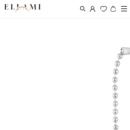
Divat
Egyéb
/