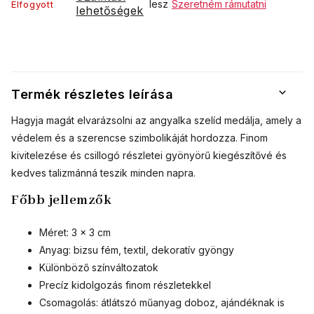
lesz
Szeretném rámutatni
Elfogyott
lehetőségek
Termék részletes leírása
Hagyja magát elvarázsolni az angyalka szelíd medálja, amely a
védelem és a szerencse szimbolikáját hordozza. Finom
kivitelezése és csillogó részletei gyönyörű kiegészítővé és
kedves talizmánná teszik minden napra.
Főbb jellemzők
Méret: 3 × 3 cm
Anyag: bizsu fém, textil, dekoratív gyöngy
Különböző színváltozatok
Precíz kidolgozás finom részletekkel
Csomagolás: átlátszó műanyag doboz, ajándéknak is