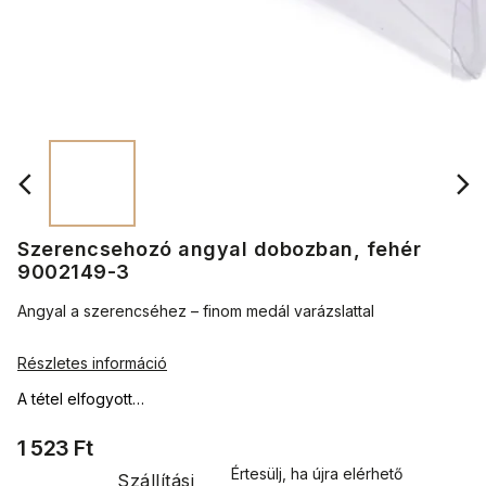
Szerencsehozó angyal dobozban, fehér
9002149-3
Angyal a szerencséhez – finom medál varázslattal
Részletes információ
A tétel elfogyott…
1 523 Ft
Értesülj, ha újra elérhető
Szállítási