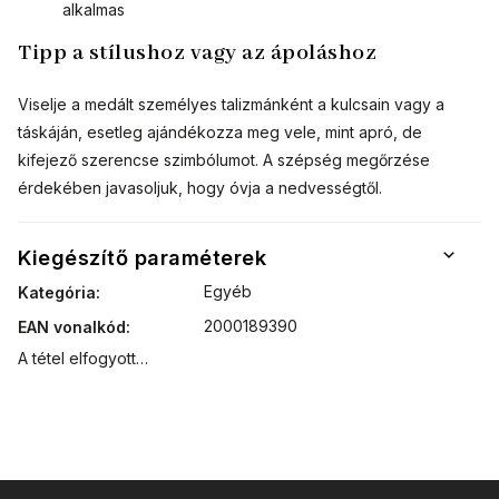
alkalmas
Tipp a stílushoz vagy az ápoláshoz
Viselje a medált személyes talizmánként a kulcsain vagy a
táskáján, esetleg ajándékozza meg vele, mint apró, de
kifejező szerencse szimbólumot. A szépség megőrzése
érdekében javasoljuk, hogy óvja a nedvességtől.
Kiegészítő paraméterek
Egyéb
Kategória
:
2000189390
EAN vonalkód
:
A tétel elfogyott…