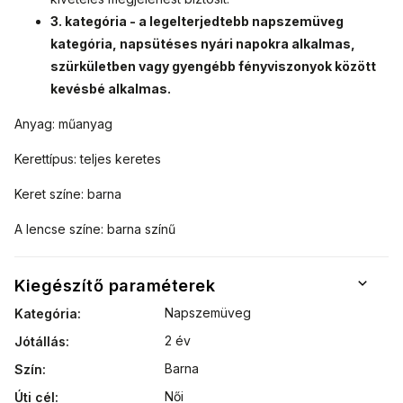
3. kategória - a legelterjedtebb napszemüveg
kategória, napsütéses nyári napokra alkalmas,
szürkületben vagy gyengébb fényviszonyok között
kevésbé alkalmas.
Anyag: műanyag
Kerettípus: teljes keretes
Keret színe: barna
A lencse színe: barna színű
Kiegészítő paraméterek
Napszemüveg
Kategória
:
2 év
Jótállás
:
Barna
Szín
:
Női
Úti cél
: