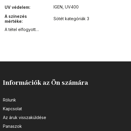
IGEN, UV400
UV védelem
:
A színezés
Sötét kategóriák 3
mértéke
:
A tétel elfogyott…
Információk az Ön számára
Rólunk
Kapcsolat
Az áruk visszaküldése
Panaszok