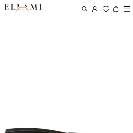
Divat
Napszemüveg
/