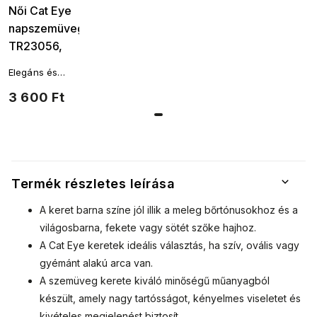
Női Cat Eye
napszemüveg
TR23056,
zöld színű
Elegáns és
9001557-25
ízléses, mégis
3 600 Ft
finoman
szokatlan és
időtlenül
modern női
napszemüveg.
Aláhúzzák a
stílust és
Termék részletes leírása
hozzáadnak
minden nő
A keret barna színe jól illik a meleg bőrtónusokhoz és a
önbizalmához.
világosbarna, fekete vagy sötét szőke hajhoz.
A Cat Eye keretek ideális választás, ha szív, ovális vagy
gyémánt alakú arca van.
A szemüveg kerete kiváló minőségű műanyagból
készült, amely nagy tartósságot, kényelmes viseletet és
kivételes megjelenést biztosít.