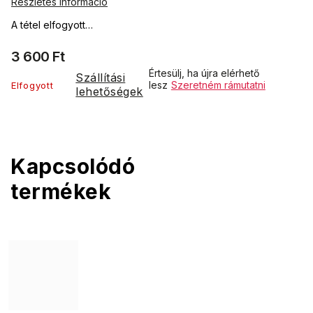
Részletes információ
A tétel elfogyott…
3 600 Ft
Értesülj, ha újra elérhető
Szállítási
lesz
Szeretném rámutatni
Elfogyott
lehetőségek
Kapcsolódó
termékek