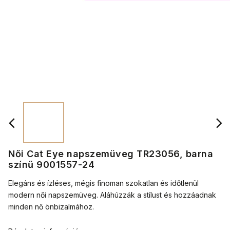
Női Cat Eye napszemüveg TR23056, barna
színű 9001557-24
Elegáns és ízléses, mégis finoman szokatlan és időtlenül
modern női napszemüveg. Aláhúzzák a stílust és hozzáadnak
minden nő önbizalmához.