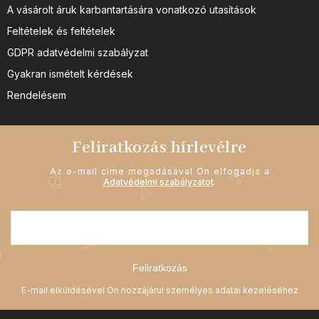
A vásárolt áruk karbantartására vonatkozó utasítások
Feltételek és feltételek
GDPR adatvédelmi szabályzat
Gyakran ismételt kérdések
Rendelésem
Feliratkozás hírlevélre
Az e-mail címe megadásával Ön elfogadja a
Adatvédelmi szabályzatot
.
Feliratkozás