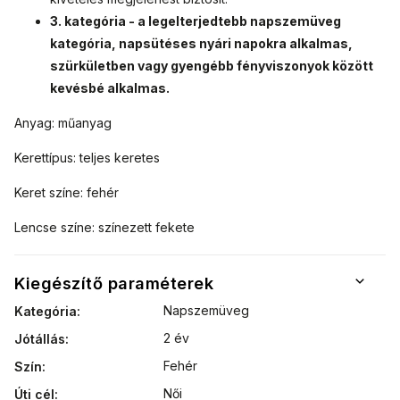
3. kategória - a legelterjedtebb napszemüveg
kategória, napsütéses nyári napokra alkalmas,
szürkületben vagy gyengébb fényviszonyok között
kevésbé alkalmas.
Anyag: műanyag
Kerettípus: teljes keretes
Keret színe: fehér
Lencse színe: színezett fekete
Kiegészítő paraméterek
Napszemüveg
Kategória
:
2 év
Jótállás
:
Fehér
Szín
:
Női
Úti cél
: