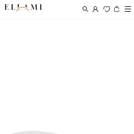
Divat
Napszemüveg
/