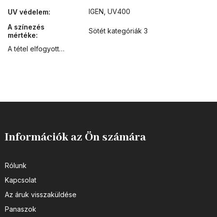
IGEN, UV400
UV védelem
:
A színezés
Sötét kategóriák 3
mértéke
:
A tétel elfogyott…
Információk az Ön számára
Rólunk
Kapcsolat
Az áruk visszaküldése
Panaszok