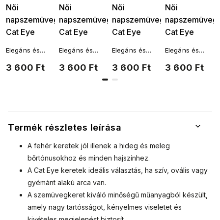
Női
Női
Női
Női
napszemüveg,
napszemüveg,
napszemüveg,
napszemüveg,
Cat Eye
Cat Eye
Cat Eye
Cat Eye
S3542,
S3542,
S3542,
S3542,
Elegáns és
Elegáns és
Elegáns és
Elegáns és
fekete,
fekete
barna színű
leopárd
ízléses, mégis
ízléses, mégis
ízléses, mégis
ízléses, mégis
3 600 Ft
3 600 Ft
3 600 Ft
3 600 Ft
sötétített
9001557-15
9001557-14
mintás -
finoman
finoman
finoman
finoman
szokatlan és
szokatlan és
szokatlan és
szokatlan és
lencsékkel
barna színű
időtlenül
időtlenül
időtlenül
időtlenül
9001557-16
9001557-13
modern női
modern női
modern női
modern női
napszemüveg.
napszemüveg.
napszemüveg.
napszemüveg.
Aláhúzzák a
Aláhúzzák a
Aláhúzzák a
Aláhúzzák a
stílust és
stílust és
stílust és
stílust és
Termék részletes leírása
hozzáadnak
hozzáadnak
hozzáadnak
hozzáadnak
minden nő
minden nő
minden nő
minden nő
A fehér keretek jól illenek a hideg és meleg
önbizalmához.
önbizalmához.
önbizalmához.
önbizalmához.
bőrtónusokhoz és minden hajszínhez.
A Cat Eye keretek ideális választás, ha szív, ovális vagy
gyémánt alakú arca van.
A szemüvegkeret kiváló minőségű műanyagból készült,
amely nagy tartósságot, kényelmes viseletet és
kivételes megjelenést biztosít.