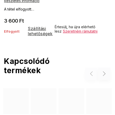
Részletes információ
A tétel elfogyott…
3 600 Ft
Értesülj, ha újra elérhető
Szállítási
lesz
Szeretném rámutatni
Elfogyott
lehetőségek
Kapcsolódó
termékek
Previous
Next