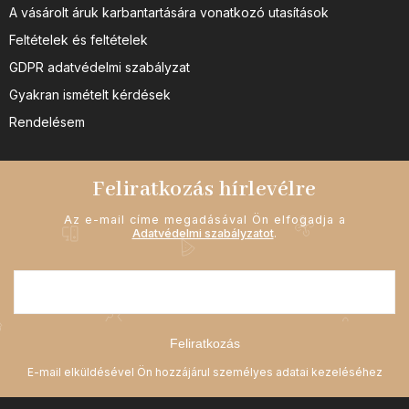
A vásárolt áruk karbantartására vonatkozó utasítások
Feltételek és feltételek
GDPR adatvédelmi szabályzat
Gyakran ismételt kérdések
Rendelésem
Feliratkozás hírlevélre
Az e-mail címe megadásával Ön elfogadja a
Adatvédelmi szabályzatot
.
Feliratkozás