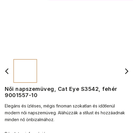
Női napszemüveg, Cat Eye S3542, fehér
9001557-10
Elegáns és ízléses, mégis finoman szokatlan és időtlenül
modern női napszemüveg. Aláhúzzák a stílust és hozzáadnak
minden nő önbizalmához.